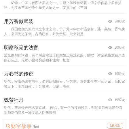
貂蝉，中国古代四大美人之一，古籍上虽没有记载，但文学作品中多有描
窦融世代在河西担任要职。王莽夺取西汉政权时，他担任波水将军，统率重
在我国古代，贵妃皇后为取得皇帝的宠爱，都十分注意身体各部位的保养，要使
在动物园里的小骆驼问妈妈：&ldquo;妈妈，妈妈，为什么我们的睫毛那么地
杰克把建议书扔到我的书桌上&mdash;&mdash;当他瞪着眼睛看着我的时候，他
十月初一前后，其中就有三个晚上，我都在做一个相同的梦。梦境是那样真实，
他很苦恼，事情的起因是由于一个男人到他这个神父面前忏悔。
父亲背着她去街上买糖葫芦,红红的山楂,裹上脆甜的糖,看着就让她欢
一年雨季，一季花落，秋风无情的卷着落叶。细雨带着我的情思，是否能跨越五
一位读博的弟子发现自己的导师和师母十分和睦，就笑着问其要领。导师笑着
述，为汉末三国纷争中重要人物之一。罗贯中的《三国
兵。后来更始帝刘玄灭了王莽，他又归顺更始帝，当
自己&ldquo;面白脱如雪，身光白如素&rd
长？&rdquo;
骆驼妈妈说：&ldquo;当风沙
的眉毛蹙成了一条直线。
真实到可以伸手去触摸。 梦中的人
&ldquo;实话相告，我是个杀人犯。&rdquo;
喜。 父亲躺在病床上,他已经被肝癌折磨得憔悴不堪。
湖四海，流过你的身旁，融入你的心里，激
说：&ldquo;也没什么，只是我吃惯啦你师母
&ldquo;怎
用芳香做武装
心结网成语故事|多难兴邦
独占后宫的秘诀
秀才赶考
2000次
1965次
2527次
2010次
把伤害留给自己
岁月风不干的月饼
妙在其中
接女儿回家
爱，就是在对的时间遇见
乞丐和仙人
2160次
2122次
2105次
2121次
2052次
1981次
我国唐朝的第六代皇帝唐玄宗，于开元28年行幸温泉宫，遇一美姬，香气袭
春秋时，楚灵王想称霸，欲与诸侯结成联盟，他邀请了晋平公。
南朝宋文帝刘义隆有个妃子叫潘淑，因为容貌美丽被选进宫中，可是刚开始她并
有位秀才第三次进京赶考，住在一个经常住的店里。考试前两天他做了三个
二战期间，一支部队在森林中与敌军相遇发生激战，最后两名战士与部队失
中秋节的大街小巷被一件件品种各异的月饼塞得满满的，琳琅满目的月饼也无法
面汤的味道确实鲜美，不愧是名闻遐迩的专业店做出来的玩艺儿。然而
他和她今天是来接女儿回家的。
(一)
从前，有个乞丐。因为借了地主的钱，还没有还，而被地主追杀。可他沦为乞丐
缘于一个电话号码，他和她的情缘在不经意间缠绕。
一条铁路在崇山峻岭中穿行着&hellip;
男
人，玄宗为之倾倒，占为已有，封为贵妃，此女就是
平公不想去，他手下一个叫司马侯的以为不可，他
没有受到宋文帝的赏识。于是，她经常浓装艳抹
梦，第一个梦是梦到自己在墙上种白菜，第二个梦是
去了联系。他们之所以在激战中还能互相照顾、彼此
锁住我追忆的目光。因为我的记忆一直停留
山田这小子不是为了品尝风味面条而来到这个店
铁路修了三年，女儿就在大山里住了三
人算是大龄青年了罢，30岁的年龄在
之后，乐于助人，乞丐们十分尊敬他。 这
明察秋毫的法官
心结网成语故事|龙山落帽
后宫佳丽的挑选
责 任
2005次
2015次
2491次
1921次
波光粼粼的河边，有个叫唐宗普珍的姑娘正在洗衣服，她把一对金戒指放在岸边
东晋时。北方豪强士族南逃，偏安江左。江陵为长江中游政治军事重镇，荆
人们往往用&ldquo;三宫、六院、七十二妃&rdquo;或&ldquo;后宫佳丽三千
五岁的汉克和爸爸妈妈哥哥一起到森林干活，突然间下起雨来，可是他们只
的石头上。无赖小偷格桑趁她不注意，把金
州刺史治所终置江陵。江陵城由此又称荆州城。其时
&rdquo;来形容古代帝王后宫嫔妃之众。在真实的历
带了一块雨披。
爸爸将雨披给了妈妈，妈妈给
万卷书的传说
心结网成语故事|完璧归赵
北宋时期后宫惊心动魄的“美女战”
习惯人生
1989次
1975次
2505次
1937次
明代，安徽亳州有书生，名叫欧阳搏云，字苦书。本是出生在宦官之家，后因家
战国时期，美玉&ldquo;和氏璧&rdquo;由于质地优良，因此扬名天下，成为
古时礼教繁多，后宫等级森严，按说诸事都该按部就班，但北宋时期就有过这么
父子两住山上，每天都要赶牛车下山卖柴。老父较有经验，坐镇驾车，山路
境日下，渐渐败落，十分贫寒。但是，书生
人人都想一睹的至宝。后来，这块宝玉被赵惠文王所
一档子稀罕事：刘婕妤在得宠之后公然向后
崎岖，弯道特多，儿子眼神较好，总是在要转弯时提
魏紫牡丹
心结网成语故事|连篇累牍
天下第一菜
当老虎来临时
1997次
1964次
1943次
1914次
明代，曹州牡丹已名震京城。
隋朝时期，治书侍御史李谔能言善辩，文章也写得很精彩。他发现六朝以
话说有年冬天，慈禧太后得了厌食症，面对一道道山珍海味，她连筷子也懒得
两个人在森林里，遇到了一只大老虎。A就赶紧从背后取下一双更轻便的运
传说，有一年的谷雨过后，明朝皇帝朱元璋带着
军师刘伯温及一班文武大臣来曹州
来，人们写起文章来，通常只追求辞藻的华丽，文章的
动。 这可急坏了大内总管李莲英，他连夜
动鞋换上。B急死了，骂道：&ldquo;你干嘛呢，再换
财富故事
一丈青
心结网成语故事|草菅人命
鹤舞东宫
要求
MORE
/hot
1963次
1953次
1954次
1918次