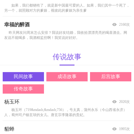
如果，我们都牺牲了，就是新中国最可爱的人。如果，我们其中一个死了，
这是一个中国西部的普通家庭。儿子考入了大学美术专业，一家人为高昂的学费
如果没有那幅广告，我的生活会怎么样呢？ 在东京的日子里，我每次往拥挤
父亲在说这一切的时候，显得非常平静，平静得仿佛是在说别人的故事。我
他们是一对相濡以沫七十年的老夫妻。
小区的门口有一排小商店，大多数商店都选择以杂货为主要经营品种，因此购买
二十五岁那年，经人介绍他们相识。初
另一个，就照顾对方的爹娘，视彼此的爹娘为亲生爹
犯愁。无奈，当了一辈子农民的父亲走进大学艺术系
的地铁车厢里一站，那广告就像在不断向
回头的瞬间，看到母亲在门后抹着泪。 也许，生
恋时，他曾敬告她，我们之间不许用&ld
力相对就比较小，有些商家另辟蹊径在不大
幸福的醉酒
变幻莫测的父爱
铮铮铁汉裴永红
等着他回家
那种跨岁月的爱情
懂得珍惜
2160次
2133次
2111次
2129次
2084次
2037次
昨天网友问周末怎么安排？我说好友结婚，我收拾漂漂亮亮的喝喜酒去。网
乔伊是霍维德唯一的儿子，霍维德对他疼爱有加，逢人便称赞自己的儿子聪明又
2011年3月10日上午，一列满载50节油罐的火车驶入湖南大唐湘潭电厂车
每天晚上入睡前我都会想，明天一早他就会背着破旧的包裹出现在门口吧。
人们曾经毫无恶意地奉劝故事中的女主角说，一段相差20岁的婚姻是不可能
一位老专家，月薪近万，没有任何嗜好，一日三餐，只爱吃煎饼卷虾酱。吃时右
友说不能喝多，我酒精监控啊！我笑说好好好。
机灵，任谁也比不上。霍维斯夸夸其谈之时，乔伊听
站，开始倒车进入油库。上午10时，其中的12节油罐已
那时我一定高兴坏了，不管他多脏多落魄，我都会抱
长久的。? 这段婚姻至今已走过了第十个年头
手夹着左手接着，生怕有碎渣掉在地上。
我不要分享你的快乐
母亲，您在我心中是最美
精细的日本人
那一晚的幸福
秋菊
做人处事就和卖菜一样
2183次
2150次
2136次
2107次
2151次
2011次
传说
故事
我注意到采莲，是在一次歌唱比赛上。我记得自己得了第一，下台后骄傲地坐在
母亲其实并不美，微微干枯的头发，一缕缕银发挂于两鬓，总是皱着眉头，耷拉
多年前，接待完日本交流团，对方送给每人一只塑料打火机。那时它可是个
那一晚犹在眼前。那一年我12岁，爸爸妈妈带着我和妹妹在天府之国的大地
秋天醉在梦里的时候，路边的野菊花就开了。当秋雨一点点落下，凉意就深入了
作为男人，在外面做人处事确实很难，难就难在你要见人说人话，见鬼说鬼话，
选手席上，却并没有几个人，朝神采飞扬的
的眼皮下是一双布满血丝的眼睛，脸色苍白
稀奇东西，据说在欧美市场上能卖一美元。把玩
上紧赶慢赶，就是为了在除夕前回到老家。我这个四
骨髓。这个时候他想起了她&mdash;菊儿。他们都是
给人办人事，给鬼办鬼事，这里面的学问真是比
民间故事
成语故事
后宫故事
尘封的友谊
外婆的餐桌
城市的足迹
家里的配角
风吹过无痕
可敬的同学
2156次
2149次
2217次
2101次
2090次
2011次
1945年冬，波恩市的街头，两个月前这里还到处悬挂着纳粹党旗，人们见面都习
外婆生于上世纪初，典型的农村老太太，出生富农家庭，嫁给了地主身份的外
大抵每个刚出来的人，都有着万丈豪情和一腔热血，还有对未来的憧憬和展
有你在，家才在。 不跟老实人玩心眼 父亲去世三年后，你来到了我
玉明白，自己已经无可遏制的陷进去了。
提起仇富心理,可以坦率地说,对那些浑身穿名牌,花钱如流水,开着高级车,狂妄待
每天她都在等待着那个头像亮
传奇故事
惯的举起右手高呼者元首的名字。而现在，
公，就成了地主婆，高高的个子，小小的脚，
望。所以怀着无限激动和向往之情，我去到了东
家。同父亲相比，你平凡得实在是乏善可陈。可是，
起，等待着他发来温情的笑。
别人者,我虽未达到仇恨的地步,还是打心眼
与风相识
杨玉环
心结网成语故事|靡靡之音
后宫姐妹的异样人生
分 粥
2020次
2002次
2591次
1954次
一个半朋友
难忘泪水落下来的声音
倒霉的抢劫犯
勇敢
记忆随风起，我心随花开
不要让自己的梦想越飞越远
2174次
2116次
2111次
2081次
2062次
1992次
杨玉环（719&mdash;&mdash;756），号太真，蒲州永乐（今山西省永济）
商纣王征服有苏氏，并将其女儿妲己作为战利品带回朝歌。纣王迷恋妲己的
后宫姐妹花之珍妃和瑾妃 中国之大无奇不有，历史之长无事不怪。历史
有七个人曾经住在一起，每天分一大桶粥。要命的是，粥每天都是不够的。
我爷爷给我讲过一个这样的故事:
那是一年冬天，姥姥还在我家的时候。我和她睡在一起，并让姥姥每天都暖和，
王小妮在市里开了一家餐馆，每天一大早都要去市场买菜。这天她刚走进菜
父亲再木讷,为了儿子也会瞬间变得异常果敢;父亲再平庸,也是立在儿子身后
记忆随风起，我心随花开。
高中那会儿，还会有梦想，很简单，也很单一的小小梦想就是能考上理想的大
从前有一个仗义的广交天下豪杰的武夫。他临
那年，我从麻醉散中清醒，期望看到
人，蜀州司户杨玄琰的女儿。唐玄宗李隆基的贵妃。
美色，对她言听计从。他在朝歌建造了一座高千尺、
见证了一连串奇迹，也创造了一系列闹剧，比如，有
一开始，他们抓阄决定谁来分粥，每天轮一个
终前对他儿子说：&ldquo;别看我
这样才能睡得香甜。 姥姥也是一
市场就被两个男人盯住了，这两个男人一个个头
的一座大山! 在童周眼里,父亲木讷而平庸。
的人还是你，身边人，枕边人，却不是我所期待的
学，最后离那个理想的大学差很多。不过还好，也许是
貂蝉
心结网成语故事|举足轻重
后宫嫔妃的养颜秘方
用 途
1995次
1985次
2517次
1936次
朋友应该做的事情
梦的牵引
忏悔
酸甜人生
等你，在雨中
和谐共处的秘诀
2178次
2155次
2107次
2100次
2078次
1999次