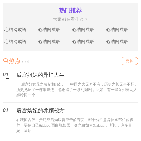
热门推荐
大家都在看什么？
心结网成语故事|靡靡之音
心结网成语故事|举足轻重
心结网成语故事|多难兴邦
心结网成语故事|龙山落帽
心结网成语故事|完璧归赵
心结网成语故事|连篇累牍
心结网成语故事|草菅人命
心结网成语故事|令行禁止
热点
更多
/hot
01
后宫姐妹的异样人生
后宫姐妹花之珍妃和瑾妃 中国之大无奇不有，历史之长无事不怪。
历史见证了一连串奇迹，也创造了一系列闹剧，比如，有一些亲姐妹两人
嫁给同一个
01
后宫嫔妃的养颜秘方
在我国古代，贵妃皇后为取得皇帝的宠爱，都十分注意身体各部位的保
养，要使自己&ldquo;面白脱如雪，身光白如素&rdquo;。所以，许多贵
妃、皇后