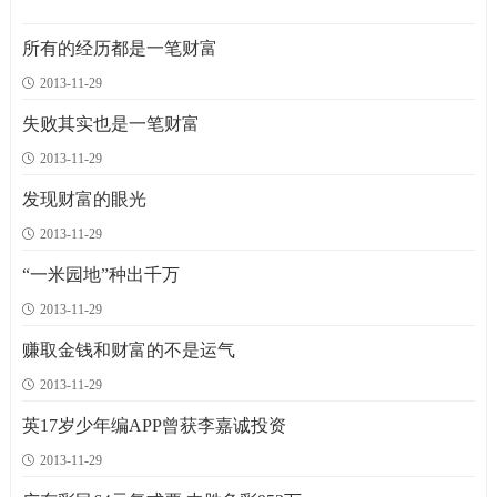
相传北宋，以宋江为首的梁山农民起义军失败后，扈三娘一丈青的丈夫战死，她
贾谊，是汉文帝时洛阳人。
大唐初年，天下太平。这天恰逢东宫太子的寿诞，太子便在正殿内请父皇唐高祖
有三个人要被关进监狱三年，监狱长给他们三个一人一个要求。
汉文帝任命贾谊担任梁王刘揖的太
美国
只身来到曹州东北黄楼(即今牡丹乡何楼)，
傅，希望能让梁王多读书。贾议说：&ldquo;辅
和兄弟秦王李世民欣赏歌舞。随着一阵悠扬的乐声响
人爱抽雪茄，要了三箱雪茄。
法国人最浪漫，
所有的经历都是一笔财富
2013-11-29
大肚与长脚
心结网成语故事|令行禁止
慈禧太后对洗澡和梳妆的讲究
饺子皮尖
1965次
1974次
1964次
1905次
从前，有个乡村住着一户人家叫二牛。
商朝末年，纣王非常昏庸，过着奢靡的生活。为了满足自己的欲望，他大肆
慈禧太后，又称&ldquo;西太后&rdquo;、&ldquo;那拉太后&rdquo;，清末同治、
有个富家子弟特别爱吃饺子，每天都要吃。但他又特别刁，只吃馅，两头的
二牛家最近不知道为什么，总是闹鬼。
失败其实也是一笔财富
每到夜半三更，楼上总是发出一阵
搜刮民脂民膏，弄得百姓怨声载道。
光绪两朝的实际统治者。她是成丰皇帝的妃子。
皮尖尖就丢到后面的小河里去。
好景不
他
2013-11-29
山中宰相和陶公洞
心结网成语故事|群策群力
义士严实
我是陈阿土
1966次
1950次
1937次
1897次
发现财富的眼光
不知是哪年哪月，王母蟠桃会以后，她派遣洞仙降落凡间，选择一个洞天福地的
西汉时期，有一位名叫扬雄的文学家，他的文章、辞赋写得非常精彩。
西汉后期，王昭君为了大汉王朝和匈奴永世修好，毅然地接受了皇帝的封赐
陈阿土是台湾的农民，从来没有出过远门。攒了半辈子的钱，终于参加一个
2013-11-29
地方。洞仙在云端看见六螺山中的北螺山，
&mdash;&mdash;以公主身份下嫁给匈奴君主，成就了&ld
旅游团出了国。
他曾经模仿《论语》的形式，创作了《法言
国外的一切都是非常新鲜的，
“一米园地”种出千万
状元亭
心结网成语故事|任人唯贤
为慈禧太后买皮箱
鞋 带
1974次
1938次
1938次
1910次
2013-11-29
早年，楠溪江边，蛇山脚下，住着一个张秀才。一年秋里，他带着书僮上京去应
春秋时期，齐襄公有两个弟弟，一位是公子纠，另一位是公子小白，他们都
慈禧太后为了躲避八国联军的入侵，决定出奔西安，为了要把大量金银财宝、古
有一位表演大师上场前，他的弟子告诉他鞋带松了。大师点头致谢，蹲下来
考。
很贤明。公元前686年，齐国发生内乱，襄公被杀，
玩名画一齐带走，就吩咐内务府太监购买100只
仔细系好。等到弟子转身后，又蹲下来将鞋带解松。
那日，走到一个山嘴岔路，
赚取金钱和财富的不是运气
2013-11-29
灶王爷的故事
心结网成语故事|如释重负
杨贵妃：夏娃原来是祸水
三个金人
1986次
1947次
1971次
1901次
据传&ldquo;灶王&rdquo;原是浪荡公子张万仓，外号张腊月。其原配丁香女勤
公元前542年，鲁襄公染病身亡，鲁昭公继承了国君之位。但是，昭公手中
杨玉环：号太真，唐玄宗李隆基的贵妃。蒲州永乐人，蜀州司户杨玄琰的女儿。
曾经有个小国到中国来，进贡了三个一模一样的金人，金碧辉煌，把皇帝高
英17岁少年编APP曾获李嘉诚投资
俭贤惠、美丽善良，由于张腊月喜新厌旧，后门休
没有实权，只是个任人摆弄的傀儡，而季孙宿、叔孙
杨氏姿质丰艳，善歌舞，通音律。先是被纳为玄宗第
兴坏了。
可是这小国不厚道，同时出一道题目
2013-11-29
洋花
心结网成语故事|四分五裂
夏姬：资深美女的身体与政治
跳 槽
2006次
1941次
1941次
1953次