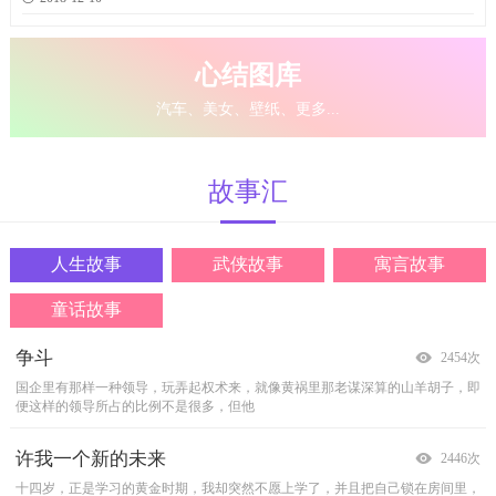
心结图库
汽车、美女、壁纸、更多...
故事
汇
人生故事
武侠故事
寓言故事
童话故事
争斗
不死名捕
财主和他的长工
两个海岛
2454次
2449次
2289次
2186次
国企里有那样一种领导，玩弄起权术来，就像黄祸里那老谋深算的山羊胡子，即
在追捕钦犯的途中，名捕方宏遭到了三家仇敌的联手伏击。他虽然剑法精湛，但
有一天晚上,财主和他的长工在树林里走着,突然迎面来了一只熊。财主刚叫喊了
在瑟兰海岸外，在荷尔斯坦堡皇宫的对面，从前有两个长满了树的海岛：维诺和
便这样的领导所占的比例不是很多，但他
毕竟年逾花甲，加上仇敌众多，所以在重创
两声,就被钳子似的熊掌逮住了。熊把他紧
格勒诺。它们上面有村庄、教堂和田地。它
许我一个新的未来
佛面
国王和车夫
全家人讲的话
2446次
2467次
2275次
2193次
十四岁，正是学习的黄金时期，我却突然不愿上学了，并且把自己锁在房间里，
清道光年间，陇州城出了位异人解尘缘。起先，人们对解尘缘知之甚少。有一
从前，郭国的国君出逃在外，他对为他驾车的人说：&ldquo;我渴了，想喝
全家的人讲了些什么话呢？唔，请先听小玛莉说的什么吧。
这是小玛莉的