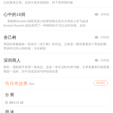
以此要挟父母。这其中是有原因的，村子里和我年龄
次，一商贬短斤少两哄骗买者，被人发现后恶语相向。
水。&rdquo;车夫把清酒献上。他又说：&ldquo;我饿
生日；她觉得这是所有的日子中最美好的一
心中的18洞
神箭手
美味在眼前
纸牌
2430次
2316次
2272次
2184次
詹姆斯&middot;纳斯美瑟少校梦想着在高尔夫球技上突飞猛进
月圆之夜，泰山之巅。天驰与天纵终于又一次见面了。这一对武林中公认的神箭
清晨，在山中，一条河流静静地流淌。
人们能够用纸剪出和剪贴出多少可爱的东西来啊！小小的威廉就这样贴出了一个
有一只苍蝇在河面上方飞旋，
&mdash;&mdash;他也发明了一种独特的方式以达到目标。在此
手，同出一门，自成一家，在射箭技艺上都已达到炉
离河面仅差几厘米。水中有一条小鱼，它想，如果
官殿。它的体积很大，占满了整个桌面。它
舍己树
解药
做一只飞舞的蜻蜒
唱民歌的鸟
2450次
2299次
2241次
2203次
英国作家戴顿有一部名叫《舍己树》的作品，主角是一棵深爱着某个男孩的树。
必须拿到解药，必须！否则，帮主必死无疑。因为帮内几位长老根据帮主遍体麻
一只乌龟被海水冲到岸边的一块礁石旁，乌龟好奇地问，你待在这里一动不
那是冬季。地上覆盖着一层雪，就像是一块用山石凿成的大理石似的。天高
男孩年纪尚小的时候，吊在树枝
木、血脉逆行、不能动弹、不能说话的征兆，一致认
动。不孤独吗?礁石回答，我已在这里待了几百万年
气爽，风尖锐得像矮神①锤炼成的匕首；一棵棵
深圳商人
暗器
无心的鹿
小锡兵
2443次
2274次
2241次
2222次
那时，我刚接手管理一家杂志。这是一本生活时尚类刊物，文章质量和印刷质量
唐门暗器，天下第一。江湖中谈到蜀中唐门，无不色变。欧冶子不信这个邪。八
狮子病了，听说鹿的血和心脏能治自己的病，于是它派遣狐狸去找森林中最
有个小男孩，在他过生日的时候，收到了一个大盒子礼品，打开一看，原来里面
都是一流的，但不知道是创刊伊始知名度
年前，他无意中撞入魔教圣地，在一座古墓里发现一
大的鹿，并把它骗到洞里来。 狐狸看见一只硕
装着25个小锡兵，小男孩高兴极了。
小锡兵穿
千万不要忘了自己是谁
血幕
国王和车夫
丹麦人荷尔格
传奇故事
MORE
2434次
2260次
2218次
2244次
/hot
剑桥大学一位德高望重的老教授，在又一批学生临近毕业时，他忽然患了眼疾，
王乃天之骄子。可是，天之骄子，也避免不了危险，诸如阴谋、兵变、暗杀等
从前，郭国的国君出逃在外，他对为他驾车的人说：&ldquo;我渴了，想喝
丹麦有一个古老的宫殿，名叫克龙堡。它在厄勒海峡①的近旁。这儿每天有成千
自称失明了。非常敬仰他的学生们纷纷前
等。王这次遇见的，是一次暗杀。暗杀者，是一个小伙
水。&rdquo;车夫把清酒献上。他又说：&ldquo;我
成百的大船经过&mdash;&mdash;英国的、
分 粥
2013-11-28
用智慧叩开财富之门
侠骨剑魂
古教堂的钟
一年的故事
2443次
2276次
2228次
2188次
用 途