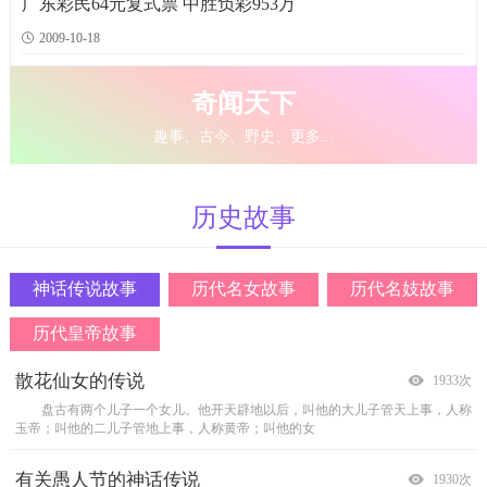
广东彩民64元复式票 中胜负彩953万
又见杨树穗子满地飘落，想起小时候娘给讲的故事。 话说从前，我们临
战国时期，七国争霸。七国之中，又以秦国实力最强。政治家们看到天下纷
夏姬：春秋时郑穆公之女，初私通子蛮。子蛮早死，继为陈国大夫夏御叔之妻，
A对B说：&ldquo;我要离开这个公司。我恨这个公司！&rdquo;
B建议
2009-10-18
村有个人到南方做官。到了南方，他的下属官员们宴
争不已，就根据实际情况，提出两种截然不同的主张
生子徵舒。御叔死，她与陈灵公、大夫孔宁、仪行父
道：&ldquo;我举双手赞成你报复！破公司一定要给它
奇闻天下
趣事、古今、野史、更多...
历史
故事
神话传说故事
历代名女故事
历代名妓故事
历代皇帝故事
散花仙女的传说
杨娥壮志未酬
唐代杜秋娘
外国皇帝
1933次
2019次
1911次
1979次
盘古有两个儿子一个女儿。他开天辟地以后，叫他的大儿子管天上事，人称
明朝未年，西南边陲昆明的黔国公沐天波府中有一位女护卫,名叫杨娥，她
杜秋娘原是间州(镇江)人，江南女子的秀丽与文采她身上尽数体现。她十五岁
很多人的印象里,美国自成立时就是个共和制国家。其实在19世纪,美国出过一
玉帝；叫他的二儿子管地上事，人称黄帝；叫他的女
容貌娇艳，武艺高强，在当地甚有名气，一般的飞盗
时，镇海节度使李锜以重金将她买入府中为歌舞妓
位鲜为人知的&ldquo;皇帝&rdquo;,这位被称为&l
有关愚人节的神话传说
李清照
薛涛你了解吗？
为何除夕门上要挂芝麻秸
1930次
1931次
1880次
1873次