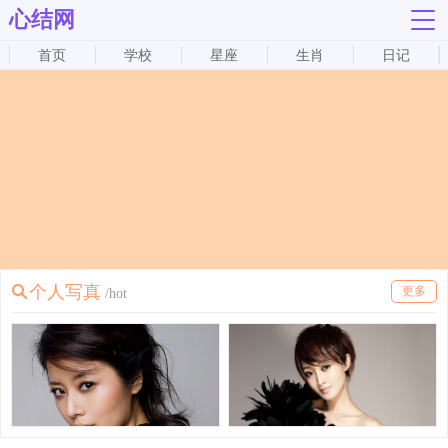
心结网
首页
学校
星座
生肖
日记
个人写真
更多
/hot
个人写真
个人写真