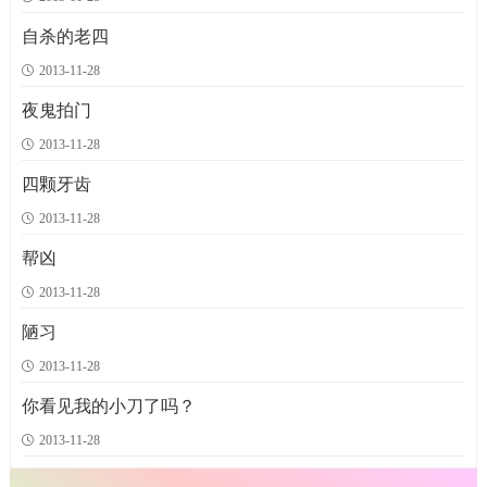
中国四大神兽
孟母三迁
唯一让曹操流泪的女人
不去拼，就得等死
1912次
1898次
1902次
1894次
在中国古代最令妖邪胆战心惊并且法力无边的四大神兽就是青龙、白虎、朱
&ldquo;孟子能成为&ldquo;亚圣&rdquo;，成为中国封建社会正统思想体系中
唯一让曹操流泪的女人
朱元璋小时候是个饭的和尚，每天肚子饿了就得念着歪经去讨饭。但他的大
来莺儿是东汉帝都洛阳的歌舞妓，乱世之中，他随着曹
自杀的老四
雀、玄武四兽了。青龙为东方之神；白虎为西方之神
地位仅次于孔子的人，多得力于他的母亲。孟子的
操四处游走，为曹操表演歌舞弹唱，深得曹操喜爱。
明王朝绝对不是讨来的。那时候他身无分文，只有要
2013-11-28
祝融火神
李师师色艺压群芳
中国古代名妓赵姬
乾隆密谋偷情书
1986次
1894次
1890次
1879次
夜鬼拍门
祝融是在我国长期以来广泛祭祀的火神。据罗泌《路史?前纪》卷八中说：
一天，宋徽宗因游幸已倦，坐在千秋亭上闷闷不乐，时有高俅、杨戬在旁陪侍，
入主秦宫的赵姬
近来，&ldquo;江南第一捕快&rdquo;宋六奇接到了一封奇怪的信函。里面约定今
秦昭襄王时，在六国之中，赵国与秦国实力相当。赵国在名将
2013-11-28
&ldquo;祝诵氏，一曰祝龢，是为祝融氏&hellip;&he
高
廉颇的指挥下，两度击败了秦国的进攻。秦国被迫把
日在他的家中会面，说有要事相商。宋六奇
俅见了，便进言道：&ldquo;陛下贵为天子
四颗牙齿
黄帝为何取名＂轩辕＂
织女牛郎鹊桥相会
中国古代名妓张丽华
秦始皇的不死药竟然是猕猴桃
1894次
1926次
1991次
1877次
2013-11-28
由于常年累月的迁徒游牧生活，各种笨重的东西都要人担肩挑，每迁移一次
农历七月七日是民间的&ldquo;乞巧&rdquo;节，妇女们这晚在庭院中摆下酒脯瓜
南朝陈后主的贵妃张丽华本是歌妓出身，她发长七尺，光可鉴人，陈后主对她一
徐福渡海为秦始皇寻找不死药的传说，由来已久。日本方面有研究说，不死药名
都给先民们带来极大痛苦和不便。遇上女人生孩子，
果，虔诚地向
见钟情，据说朝堂之上，还常将其放在膝上共商国事
叫&ldquo;千岁&rdquo;，就出产在地处濑户内海的祝
夜空膜拜，以盼望织女星赐予技
帮凶
2013-11-28
黄帝诞生
嫦娥应悔偷灵药 碧海青天夜夜心
中国古代名妓故称作红拂女
做过和尚的皇帝
2006次
1918次
1889次
1933次
传说一
上古男女关系开放随便，传说尧要到百粤去考察，溯湟水面上，只见无数的青年
红拂女姓张，在南北朝的战乱中，流落长安，被卖入司空杨素府中为歌妓。因手
公元527年，梁武帝下令在皇宫旁边建了一座寺庙，取名同泰寺。同泰寺建
相传轩辕黄帝的母亲叫附宝。传说有一天晚上，附宝见一
陋习
道电光环绕着北斗枢星。随即，那颗枢星就掉落
男
执红色拂尘，故称作红拂女。
成后，又在皇宫跟同泰寺对着的地方开了一个门，取
子围绕在一个溪边，溪中六七个年轻女子一
三原有一位
2013-11-28
你看见我的小刀了吗？
2013-11-28