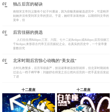
01
独占后宫的秘诀
南朝宋文帝刘义隆有个妃子叫潘淑，因为容貌美丽被选进宫中，可是刚开
始她并没有受到宋文帝的赏识。于是，她经常浓装艳抹，以期得到文帝的
宠幸，但
01
后宫佳丽的挑选
人们往往用&ldquo;三宫、六院、七十二妃&rdquo;或&ldquo;后宫佳丽三
千&rdquo;来形容古代帝王后宫嫔妃之众。在真实的历史中，一个皇帝妻
妾数目究
01
北宋时期后宫惊心动魄的“美女战”
古时礼教繁多，后宫等级森严，按说诸事都该按部就班，但北宋时期就有
过这么一档子稀罕事：刘婕妤在得宠之后公然向后宫的一把手孟皇后发起
了进
十二星座
十二星座