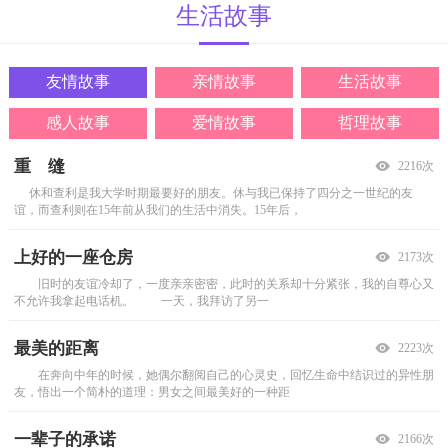
生活
故事
友情故事
亲情故事
生活故事
感人故事
爱情故事
哲理故事
重 缝
兄弟深情
生活对爱的最高奖赏
有爱就有快乐
在费加罗的婚礼上倒下的音乐天才
谎言给我们带来的魅力
2216次
2137次
2147次
2109次
2109次
2072次
休和查利是我大学时期最要好的朋友。休与我已保持了四分之一世纪的友
夏怀金做了三年的村主任，眼瞅着就要往镇上调了，可身体突然出了问题，他患
多年前有一个鞋匠，在小城一条街的拐角处摆摊修鞋，寒来暑往，也说不清
妈妈，爸爸走了， 我陪你一起过吧 童年给我的最深刻的记忆，就是爸
靠近上海音乐学院的复兴中路是条宁静安详的马路。早上9点，从复兴中路骑自
在中国的文人里，一定不乏桃源情节。桃花源犹如蓬莱仙境，它代表着一种优
谊，而查利则在15年前从我们的生活中消失。15年后，
上了尿毒症。治疗这病最好的方法就是换肾，做一个
有多少个年头了。? 有一个冬天的傍晚，他正要
爸妈妈吵架，他们总是在吵。 我12岁那年，爸爸
行车去音乐学院上课的学生络绎不绝。太阳透过沿街
美、闲适、轻松、自在的生活情调。但凡识得几个
上好的一座仓房
晚上放电影
一个鱼缸
拥抱的距离
舞池中的意外收获
不一样的友谊
2173次
2199次
2196次
2124次
2090次
2053次
旧时的友谊冷却了，一度亲亲密密，此时的关系却十分紧张，我的自尊心又
他们是一同来到这个世界上的，却没有一块走，他们共同在一起生活了四十三个
最近公司要搬家，东西太多了，所以就请了一个搬家公司来帮忙。搬家公司
1 我的出生有违父亲的意愿，他一心只想生个大胖儿子。我这个丑丫头
20岁了，我还大大咧咧稀里糊涂，缺根筋似的，没有异性朋友。偶尔我也会失
真真在小的时候生了一场病，是失忆症，于是不知怎么的，就和一直叫珞珠的老
不允许我拿起电话机。
春秋，四十三个春秋，人这一辈子能有几个四十三。
的人被分成几组，分部位开始搬运我们公司的东西
的到来，让他唉声叹气，让他在朋友中抬不起头来
落，还好女友们并重色轻友。这不，其中一个
虎交上了朋友。他们两个亲密无间，如果真真被
一天，我拜访了另一
最美的距离
为给女儿一张漂亮的脸，打工10年
走近美国公务员
不一样的电话号码
爱情的谎言
世上命苦的人身体才好
2223次
2162次
2152次
2170次
2199次
2039次
在奔向中年的时候，她偶尔翻阅自己的心灵史，回忆生命中结识过的异性朋
10年前，她在一场突如其来的大火中被毁容了，患有精神病的父亲也从此失踪，
1791年9月6日，一个名叫罗伯特&middot;约翰逊的政府公职人员骑马穿过宾
我家是一个单亲家庭，听隔壁的多莉太太说，我的母亲生下我不久便去世
李强以前是位军人，半年前转业分配到老家离江这个县级市，在机关事务局工
时常听人说，我这一身病都是因为命苦啊，大家都这么说，久而久之，以讹传讹
友，悟出一个简朴的道理：男女之间最美好的一种距
她多么渴望妈妈能陪伴在自己身边，可外出打工的妈
夕法尼亚的一片树林。他被派去征收美国政府成立后
了。而父亲对于我母亲的事总是只字不提。在我的印象
作，他的模样高大威武，眼神坚毅，是姑娘们
谬误就成了&ldquo;真理&rdquo;，很多人信
一辈子的承诺
父亲做人体模特供儿子上大学
面包师的奇遇
一生的守望
对你好一辈子
赚了金钱，丢掉了精神
2166次
2154次
2129次
2127次
2095次
2009次