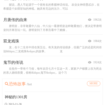
据说，愚人节起源于一个很有名的希腊神话传说。 农业女神得墨忒尔，在
一对描金彩绘龙凤喜烛，插在修长的美人型烛奴上，它的光焰欢快地跳跃
女校书薛涛
过去，每到大年三十，家家户户都要在大门上挂根芝麻秸，意思是取个吉利
原来在京城为官的薛勋与妻子裴氏迁往蜀中。过了不久，裴氏生
希腊是个妇孺皆知的神祗。她具有无边的法力，可以
着。两盏垂着金色流苏的八角薄纱大红宫灯，悬在屋中
下一个女孩，取名薛涛，字洪度，表示她是在
&mdash;&mdash;芝麻秸秆节节高。其实，这挂
月唐传的由来
何仙姑
是什么造就了苏小小
乾隆皇帝与大姑娘一同坐轿
1962次
1894次
1867次
1875次
唐明皇，非常敬重中八仙，中八仙一看唐明皇这样敬重他们，便决定带唐明
对中国传统文化稍有了解的人，就一定对&ldquo;八仙&rdquo;的说法不会陌
是什么契机造就了苏小小这样一位与众不同的妓女呢？这还得从她的身世说起。
早先，不论是大家闺秀出阁，还是小家碧玉出嫁，都不坐轿，而是骑着毛驴去夫
皇到月寒宫玩一玩。唐明皇到了月寒宫看中了嫦娥，
生，所谓&ldquo;八仙&rdquo;是指汉钟离、张果老、
苏小小出身于钱塘一户殷实人家，她家先世
家成亲。大姑娘出嫁坐花轿的习俗，是清朝
双龙戏珠
花木兰
赵飞燕的生平
爱新觉罗氏的来历
1984次
1906次
1928次
1899次
龙，在十二生肖中排在第五位。有关龙的传说很多，但最广泛的还是民间传
花木兰的故事流传广远，一千多年以来有口皆碑，但对于她的姓氏、里居、
你知道赵飞燕的生平吗
清朝皇帝姓爱新觉罗。清朝开国皇帝皇太极是爱新觉罗氏的第五代传人。其实真
中国人几乎都知道&ldquo;燕瘦环肥&rdquo;这个成语，可
说&ldquo;二龙戏珠&rdquo;的故事。
出生年代，仍然传说纷坛，莫衷一是。 关于她的
以说赵飞燕是家喻户晓的人物，知名度远高
正姓爱新觉罗是从昌安开始。爱新觉罗氏是
龙
鬼节的传说
班昭
中国最早的妓女
乾隆夜行野兔岭
1924次
1943次
1940次
1899次
在焦作一带有个习俗，每年农历七月十五这一天，家家户户都要上坟为死去
班昭字惠班，又名姬，家学渊源，尤擅文采。她的父亲班彪是当代的大文
中国妓女起源于何时？据传说远在夏时（公元前2000年左右），西汉时的刘向则
六十大寿临近，乾隆爷觉得自己在花甲之年还是腰不疼气不喘，心里这个高兴。
的亲人烧纸祭奠，俗称&ldquo;鬼节&rdquo;。这个习
豪，班昭本人常被召入皇宫，教授皇后及诸贵人诵读经
认为是公元前77年至公元前的6年。《列
心念一动之下，就想效仿爷爷康熙办这么一
断臂立雪
堤萦上书救父
古代名妓大汇集
朱元璋盖房
恐怖故事
MORE
1925次
1890次
1927次
1900次
/hot
传说达摩渡江到少林寺以后，在南京讲经说法的神光，历尽千辛万苦，想方
汉高祖刘邦以恢宏豁达的大才，居马上而取天下；汉文帝刘恒临庙堂治天
绿珠救崇擅舞笛，小小妙笔西湖堤；
明洪武年间的一天,京城突降大雪,气温骤降。几天后的早朝上,明太祖朱元璋铁
体长红拂侠盖世，脱娼诗妖字才姬；
书学
设法，终于渡过长江，追赶达摩到达少林。神光到少
下，恭俭仁厚，以德化民，海内安宁，家给人足，开创
公孙仿剑舞，长安
青着脸对着一干文武官员吼了起来。 原来,突降
神秘的1301房
2013-11-28