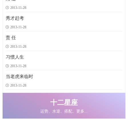
1992年，第25届奥运会在西班牙巴塞罗那举行。该市一家电器商店老板，在奥运
最近江湖中出了一件奇事。据说，一向被视为武林白马王子的杨威尚居然要与一
在德国瓦尔登堡地方，槐树在大路旁边开满了美丽的花朵，苹果树和梨树在
这是一月的末尾；可怕的暴风雪在外面呼啸。雪花扫过街道和小巷；窗玻璃外面
会召开前向巴塞罗那全体市民宣称：&ldq
把剑结婚。杨威尚是神剑派掌门朱常的大弟子。朱常
秋天被成熟的果实压弯了枝条，这儿有一个小城市，
似乎糊满了一层雪；积雪整块整块地从屋
2013-11-28
圣徒
鬼门十三针
柳树下的梦
一千年之内
秀才赶考
2439次
2252次
2241次
2184次
这对兄弟招人喜爱，但是他们不怎么守规矩，骨子里有着一股子野性。有一次，
鬼门十三针是针灸术里最特别的一种，因为一般的针灸术部是用来治人，而这一
小城却格附近一带是一片荒凉的地区。这个城市是在海岸的近旁
是的，在一千年之内，人类将乘着蒸汽的翅膀，在天空中飞行，在海洋上飞行！
2013-11-28
他们犯下了大错，他们偷了当地村民的羊
种却是用来治鬼的。这套针法在中医里面常用来治疗
&mdash;&mdash;这永远要算是一个美丽的位置。要不是因为周围
年轻的美洲人将会成为古老欧洲的游客。他
责 任
一样是旅客
大师
伤心事
两个姑娘
2436次
2259次
2272次
2195次
2013-11-28
有"紧张大师"之称的名导演希区柯克，有次在苏格兰山区迷了路，不知走了多
阳光透过晨雾，照在山顶。一株迎客松立于陡峭的岩石旁，遒劲的枝干斜逸而
我们现在所讲的这个故事实际上分做两部分：头一部分可以删掉，但是它可以告
你曾经看到过一位姑娘没有？这也就是说铺路工人所谓的一位&ldquo;姑娘
习惯人生
久，才在漆黑的夜空见到一盏灯火。他定睛
出，似在欢迎远方的香客。寺院里，一位长须老僧正在
诉我们一些细节&mdash;&mdash;这是很有用
&rdquo;。她是一种把石头打进土里去的器具。她
2013-11-28
过关
天下无敌
玉器和瓦罐
孩子们的闲话
2451次
2304次
2248次
2192次
当老虎来临时
镜湖山旅游区乘索道至山顶，饱览风光后，再乘坐索道奔下一个峪口。购票前，
他是少林寺百年不遇的奇才，三十岁便技压各院首座，武功仅次于方丈，成为全
韩昭侯平时说话不大注意，往往在无意间将一些重大的机密事情泄露了出去，使
一个大商人举行了一个儿童招待会。有钱人的孩子和有名人的孩子都到了。这个
有两种选择，一是直接乘索道前行，票价
寺第二高手。长老们多次提议，立他为下任住持，可
得大臣们周密的计划不能实施。大家对此很
商人很了不起，是个有学问的人：他曾经进
2013-11-28
十二星座
运势、水逆、搭配、更多...