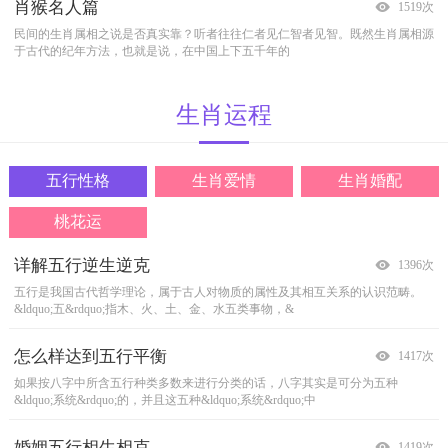
肖猴名人篇
“化太岁”方法
羊→→ 狼和羊
生肖成语>狗
1519次
1607次
1458次
1602次
民间的生肖属相之说是否真实靠？听者往往仁者见仁智者见智。既然生肖属相源
佩戴“三合生肖”玉饰。中国传统认为：玉具有灵气，可为人定惊、化煞和挡
一只狼被猎狗咬伤，伤势很重，只能躺在洞里。因为缺少食物，他就恳求一只路
狗
狗是最早与人类发生密切关系的动物之一，因此，在我们的语言里，许
于古代的纪年方法，也就是说，在中国上下五千年的
灾。“三合生肖”玉饰是依据中华生肖文化与传
过的羊，请他从附近的山溪里取一些水来让狼解渴。
多时候都用狗字去比喻事物，内容丰富多彩。
肖羊名人篇
犯太岁的传说
马→→人马牛狗
生肖成语>羊
1517次
1800次
1472次
1528次
生肖
运程
民间的生肖属相之说是否真实靠？听者往往仁者见仁智者见智。既然生肖属相源
太岁共有六十位将军，轮流负责统领该年，是最有力的年神，除玉皇大帝，几乎
马、牛、狗因为严寒交迫，非常痛苦，便请求人给他们庇荫和保护。人亲切地接
羊
羊肠小道 形容曲折狭隘的小路。
羊落虎口 羊落到老虎嘴里。比喻坠入险境，
于古代的纪年方法，也就是说，在中国上下五千年
各路神明都要听其命，因此，若有冒犯他，便
待 他们，生起火来，让他们温暖，也毫不吝蔷地给
有死无生。例：明&middot;单本《蕉
五行性格
生肖爱情
生肖婚配
肖马名人篇
太岁生肖：羊，牛，狗，马
蛇→→父亲和蛇
生肖成语>猴
1730次
1745次
1426次
1449次
)
羊，牛，狗，马
一条蛇住在茅屋门口，把住在茅屋中的婴孩狠狠的咬了一口，那婴孩因此受伤而
猴
民间的生肖属相之说是否真实靠？听者往往仁者见仁智者见智。既然生肖属相
猴年：即申年，指猴生肖代表的年份。
什么是太岁
太岁是掌管一年凡间事务的天神，由六十位天界大
猴戏；用猴子耍的把戏。或
桃花运
源于古代的纪年方法，也就是说，在中国上下
将军轮流值年，即中国的六十花甲。要知太岁
死。婴儿的父母很伤心，父亲决定要杀死这条蛇替他
指以猴王为主角的戏曲。
猴急：形容
详解五行逆生逆克
死缠不放生肖排行
十二生肖属相配对宜忌简表
12生肖招桃花的小妙招
1396次
1581次
1589次
1407次
肖蛇名人篇
十二生肖犯“太岁”破解之法
龙→→龙困浅滩遭虾戏
生肖成语>蛇
1688次
1609次
1487次
1455次
五行是我国古代哲学理论，属于古人对物质的属性及其相互关系的认识范畴。
第一名 属龙 这个属龙的朋友，有的时候是面子上的问题，对方琵琶别
属鼠人宜配 龙、猴、牛大吉，心心相印，富贵幸福，万事易成功，享福终身。
美妙的爱情总让人情不自禁地向往，不用羡慕热恋中的人们，为12生肖特别准备
民间的生肖属相之说是否真实靠？听者往往仁者见仁智者见智。既然生肖属相源
“犯太岁”这个词相信大家都不会陌生。2008戊子鼠年，除了逢本命年的生肖属鼠
一受伤的龙困在浅滩上，刚开始群虾被这庞然大物吓得躲起来，但后来经测试
蛇
蛇蝎心肠：或"毒似蛇蝎"，毒蛇和蝎子是著名的毒物，因此以这两种毒
&ldquo;五&rdquo;指木、火、土、金、水五类事物，&
抱的时候，他会觉得对自己己是一个很大创伤，当属
其他属相次之。
的恋情开运妙招，让你尽情享受爱情的甜蜜！属鼠的
忌配 马、兔、羊，不能富家，灾
于古代的纪年方法，也就是说，在中国上下五千年
的人之外，还有哪些生肖犯太岁？今年犯太岁的生
后，?以为龙不过如此而已，于是虾群开始戏弄龙。一
物来形容人的毒辣。
佛口蛇心：佛是慈悲的
怎么样达到五行平衡
12生肖谈恋爱要注意什么
属相婚配查询，属相婚配预测
2010年生肖猪如何旺桃花
1417次
1578次
1433次
1378次
肖龙名人篇
[十二生肖]2009年哪些属相犯太岁？
兔→→龟兔赛跑
生肖成语>马
1737次
1541次
1463次
1448次
如果按八字中所含五行种类多数来进行分类的话，八字其实是可分为五种
肖鼠者 喜欢在恋爱过程骑驴找马的肖鼠者，容易出现中途换角的情
蛇与猴合 红蛇白猴满堂红，合婚相配古来兴，大婚相对子孙有，福寿双全
生肖猪的桃花位在北方。 已婚的生肖猪婚姻幸福，未婚的生肖猪非常适
龙年出生的人毕竟是人而不是龙,仍然具有各种人性的弱点.根据龙的特性我们可
每年农历新年，我们都会听到别人说：“唉！今年犯太岁，要去安太岁了。”我们
有一天，一只兔子嘲笑乌龟的脚短且走路又慢，于是乌龟笑著说道：&ldquo;虽
马
因马而成的词汇：
马刀：骑兵使用的刀，长约1米，用以在马上斩劈
&ldquo;系统&rdquo;的，并且这五种&ldquo;系统&rdquo;中
况，如女性会以对方事业、财力、家世背景作为衡量依
多康宁。鼠与牛合 黑鼠黄牛正相合，结交匹配不
合谈情说爱，确定终身。但个别命局的生肖猪需要注
以说属龙的或许绝大多数属于完美主义者,但决不能
为什么会犯太岁或冲太岁呢？本命年不好吗？
然你走路很快，但假使我和你赛跑一次，我一定会赢
和徒步格斗。
马力：一种计量功率的单
婚姻五行相生相克
生肖心仪性伴侣
十二生肖婚配查询
2010年生肖狗如何旺桃花
1419次
1570次
1422次
1412次