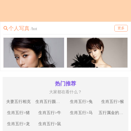
个人写真
更多
/hot
个人写真
个人写真
热门推荐
大家都在看什么？
夫妻五行相克
生肖五行颜色相生相克关系
生肖五行>兔
生肖五行>猴
生肖五行>猪
生肖五行>牛
生肖五行>马
五行属金的相生相克关系
生肖五行>龙
生肖五行>鼠