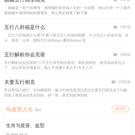
肖兔名人篇
与太岁相刑的生肖——肖狗
虎→→受了骗的老虎
生肖成语>兔
1519次
1852次
1438次
1405次
婚姻是一辈子的事情，感情顺利是幸福人生的一大保障。所以任何一个人都不
鼠：偷情二奶
1、属鼠的婚配宜忌宜配猴、鼠、牛、龙大吉，其它生肖次吉。 夫妻恩爱，心心
生肖狗的桃花位在东方。 生肖狗2010年的感情运势较为平和，不会有什
你内心非常渴望可以一尝偷情滋味，所以你最钟情的是小老婆似
民间的生肖属相之说是否真实靠？听者往往仁者见仁智者见智。既然生肖属相源
在牛年中，生肖属狗的朋友们是与太岁相刑的生肖。“相刑”在字面意思有“刑
有一次森林之王狮子患了很重的病，狡滑的狐狸趁机巴结，便日夜细心照顾。一
兔
词汇
兔月：月亮的别名。
玉兔：传说月宫中的仙兔。亦指月
要婚姻中感情和睦的重要性，那么势必就要了解下婚
的女人。老实讲，你的性能力不算强，但性欲却很强
相印之最吉祥的象征，富贵幸福万事亨通。忌配马、
么大的问题。 尚未有意中人的生肖狗，可在家中
于古代的纪年方法，也就是说，在中国上下五千年
罚”、“刑狱”的意思，是是非争执的一种形式，并
天，狮子对狐狸说：&ldquo;我现在很想吃虎肉，而
亮，事指美如仙兔者。
金兔：指银色的月
五行八卦福是什么
十二生肖标准丈夫
12生肖最佳婚配属相速配查询
2010年生肖鸡如何旺桃花
1397次
1590次
1431次
1376次
五行八卦福是什么呢?不要小看五行八卦福的能量，小小五行八卦福天地、水
鼠：太座发飙抓狂时，要似鼠畏猫，缩身发抖，不发一语顶撞。 牛：担
鼠：秉性聪明的人一月生的人，热情肯干，女性宜配牛年男性，男性宜配牛年女
生肖鸡的桃花位在南方。 生肖鸡只要不到桃花劫处徘徊，应该不会有太
火、风雷、山泽、阴阳五行全&ldquo;囊括&rdquo;其
起全家之生计，要如牛牦田，任劳任怨，不敢偷懒稍
性。
大问题；未婚男女在虎年找对象，定是男得贤良美妻
二月生的人，直觉敏锐，男性宜配羊年女性，
五行解析你会克谁
十二生肖的失恋原因
民间流传的十二生肖婚配歌诀
2010年生肖猴如何旺桃花
1436次
1561次
1404次
1394次
五行解析你会克谁呢?八字五行讲究相生相克。相生固然好，相克就凶多吉少
属相鼠
老鼠兔子不成婚，虎猴一见两地分。金鸡不到马群跑，江猪不敢跳龙门。戌狗不
生肖猴的桃花位在西方。 申猴进入寅虎之年，可谓是动荡非凡，感情方
失恋原因：属鼠的人精力充沛，识时务的感情，在人缘加的环境中，都
了。所以常有求测者问：我八字克哪个亲人不?今天八字
想要脱颖而出不是一件难的事情，但是对感
到巳上去，牛羊相逢泪淋淋。第一对：老鼠兔子不成
面易有桃花劫等不利于婚姻感情的灾煞星出现，因此
夫妻五行相克
十二生肖的最佳性爱时间
古老的八字五行生肖婚配指南
2010年生肖羊如何旺桃花
15292次
1625次
1634次
1392次
常说男怕入错行，女怕嫁错郎。嫁人时候您是否注意过夫妻五行相克这个问题，
一天里12生肖的最佳性爱时间，看看你什么时候做爱最适合？ 做爱做的事，没
1924年甲子属金（鼠） 1925年乙丑属金（牛）1926年丙寅属火（虎）1927年丁
生肖羊的桃花位在北方。 属羊的人在整个虎年当中，因是受克之年，整
很多人都是会在意这些的。老一辈，甚至到延伸到我
有时空阻隔？谬矣谬矣。我中华古典医学自周代以来
卯属火（兔）1928年戊辰属木（龙）1929年已巳属木
体运程都不算好，夫妻感情平平。 可在家居中，
血型人生
五行分析最适合你的减肥方法
十二生肖老公准则
相冲相克的生肖属相搭配组合
2010年生肖马如何旺桃花
MORE
/hot
1440次
1582次
1642次
1386次
五行学说，是古人认为构成宇宙一切物质之基础，以木、火、土、金、水杂以成
鼠太太发怒时刻，要似鼠畏猫，缩身发抖，不发一语顶撞。牛担起全家之生计，
子午相冲&mdash;&mdash;生肖 鼠 与马相冲
生肖马的桃花位在东方。 对未婚的生肖马来说，今年订婚、结婚都是非
丑未相冲&mdash;&mdash;生肖 牛 与
百物。后来根据此五种物质的特性，将它们变成一套
有如牛耕田，任劳任怨，不敢偷懒稍息。虎夜晚寝室
羊相冲
常有利的，有助于将来夫妻恩爱。 所以如果还想
寅申相冲&mdash;&mdash;生肖 虎 与猴相
生肖与星座、血型