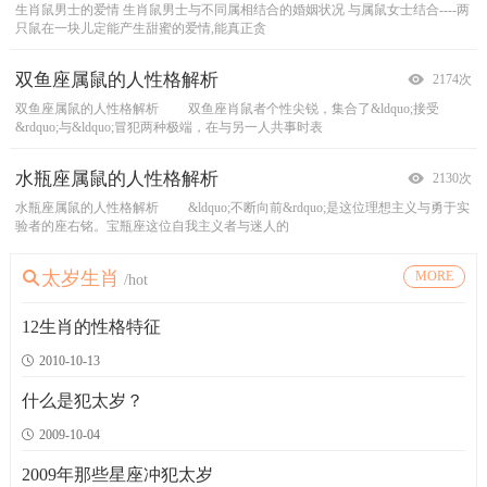
生肖鼠男士的爱情
双子座属牛的人性格解析
属虎处女座性格
水兔
没有人较摩羯座肖龙者更会谴责平凡无异的事物，这个属座的人在其杰出表现后
肖蛇的人【较喜欢占有爱侣】
觊觎统御他人的金牛座肖马者，期望自己在生活的各种热烈场面中扮演重要的角
思想纯度简单纯一，不复杂，思想单纯|情节单纯。简单的说就是不会拐弯，
属猴的改命方法
鸡年生的女明星有哪些
属狗人的优点和弱点
属猪的人婚姻和命运
水兔的主人个性柔顺温和，但具有韧性，能够适应不同的环境，资助
处女座属虎者是责任的奴隶，无论分量多重的工作他都能胜
(伶俐猴)
生肖鼠男士与不同属相结合的婚姻状况
属狗人的优点
属猪的人婚姻与命运&mdash;&mdash;男部
范冰冰,李小璐，彭羚，伍咏薇，张可颐，梁小冰，
双子座肖牛者是个稳定的双子座，他有爱家的倾
猴年生人，性格活泼伶俐、多才多智，侠骨
避免结婚对象：
富于正义感讲义气，重人
属鼠、马、猪的人：属
与属鼠女士结合----两
属猪男
只鼠在一块儿定能产生甜蜜的爱情,能真正贪
向，时常期望美好的生活。他们较其他双子座更为
任，尽管各种准备工作极为繁琐多样，他皆能一
最大发度地表现自己，但缺点是原则性不强，容易
的附带结果是对平凡的憎恶。 肖龙的磨揭座者与众
鼠的人无具备像你一样的哲学性头脑，容易意见分
色。马具有奔腾的本质，即使寄居于刻苦耐劳的金牛
像小孩一般的心性，用三个字形容，就是天然呆，或
义肠，平安吉利。
王菲，袁洁莹，钟欣桐，郭可盈，伊能静，潘美辰
情道义，做事全力以赴。豪爽勇敢，见义勇为，
士与不同属相结合的婚姻状况
改命方法：
* 与鼠女士
猴遇
双鱼座属鼠的人性格解析
天秤座属牛的人性格解析
属虎狮子座性格
属兔的改命方法
水瓶座属龙的人性格解析
金牛座属蛇的人性格解析
摩羯座属马的人性格解析
掌控属羊男人性格特点的秘诀
属猴的财位在哪里
1957丁酉鸡年生：独立之鸡
属狗人五行性格命运分析
十二生肖属猪一周运势4.1-4.7
2174次
2055次
2060次
1969次
1838次
1790次
1723次
1756次
1638次
1588次
1559次
1516次
双鱼座属鼠的人性格解析
天秤座属牛的人性格解析
属虎狮子座性格
属兔的改命方法
宝瓶座肖龙者经常是主事者，由于他们对事情远较别人来得了解透彻且善于筹
金牛座肖蛇者具有人们所谓的&ldquo;蛇的本色&rdquo;，由于肖蛇者通常倾向
摩羯肖马者的个人发展经常因他人的需要受到限制。他们个性善良，常无微不至
按照生肖论的诠释，十二种不同性格的男人，如十二颗熠熠闪光的钻石。当你
属猴的财位在哪里
1957丁酉鸡年生：独立之鸡
属狗人五行性格命运分析
十二生肖属猪一周运势4.1-4.7
狮子座属虎者终生都会觉得自己较周遭的人或事要来得高一
(温和兔)
按五行生克原理来定财位(我克者为妻财)，如子为阳水，
双鱼座肖鼠者个性尖锐，集合了&ldquo;接受
天称座肖牛者是各种矛盾结合的风暴，极力要求
【金 狗】
为人喜气扬眉，面貌秀丽，利官近贵，六亲少
兔年生人，性格温和谦虚，善良慈悲，坚实
生肖猪：心力交瘁，能忍自安。
金狗的主人比较保守。从外表上
本周生
&rdquo;与&ldquo;冒犯两种极端，在与另一人共事时表
每项细节必须完美，每条线段必得笔直，而每样错
等，由于这种优越情结作祟，狮子座属虎者将很难结
沉稳，事业有成。
划，几乎没有什么阻碍可难倒他。他们的个性中有种驱
拘谨矜持， 金牛属性在此出现，能助其更为实际。
地照顾较其不幸的人，他们知道如何去爱人，他们为
初识一个男子，如何通过他的行事风格与惯用语言更
我克者为火，火为财，阳水克阳火午，为偏财(大
助，自己奋发图强，前程事业大有作为，女命一生
看，男性通常比较英俊，女性通常比较漂亮，很能
肖猪承受着诸多的压力，让你心力交瘁，工作上
改命方法：
兔遇
水瓶座属鼠的人性格解析
摩羯座属牛的人性格解析
属虎巨蟹座性格
属兔之人最好的出生时辰
金牛座属龙的人性格解析
白羊座属蛇的人性格解析
狮子座属马的人性格解析
属羊人的爱情保鲜秘籍
生肖猴恋爱智商降低度
1969己酉鸡年生：报晓之鸡
给属相为狗的心灵鸡汤
猪宝宝取名字大全-猪宝宝起名
2130次
2034次
1941次
1914次
1866次
1767次
1705次
1716次
1621次
1573次
1568次
1516次
水瓶座属鼠的人性格解析
摩羯座属牛的人性格解析
属虎巨蟹座性格
属兔之人最好的出生时辰
力量与锋刃的结合产生了具有粗暴、精力与过度机巧的肖龙金牛座。没有人会
白羊座肖蛇者具有火爆性格，他们是以暴制暴的最佳典范。白羊肖蛇者常受内
肖马的狮子座是胜利者，他不畏困阻不惧敌对;他们在生活中追求的是全力以
属羊人的爱情保鲜秘籍
生肖猴恋爱智商降低度
1969己酉鸡年生：报晓之鸡
给属相为狗的心灵鸡汤
猪宝宝取名字大全-猪宝宝起名
属虎者基本上斗志旺盛，而巨蟹座敏感、情绪化且倾向忧郁藏
两个人相爱久了，难免会厌倦，彼此之间虽然相互
【生肖猴】
【生肖狗】
&ldquo;不断向前&rdquo;是这位理想主义与勇于实
摩羯座肖牛的人是彻底地思想保守者，他既坚定
生于子时，23:00~01:00迎新送旧，一片生机。
为人心灵性巧，机谋出众，祖业难得，六亲难
猪的形象一般都和柔顺、踏实、真诚等词语
属猴的女性一旦恋爱上，就会患得
属狗的人基本上天真烂漫，很童
验者的座右铭。宝瓶座这位自我主义者与迷人的
不移又迟钝缓慢，既顽固又犹豫不决，摩羯肖牛者
于巨蟹身中的老虎却总吼着&ldquo;我要我的独
生于丑时，01:00~03:00必是远乡客，时有不
说他们对金牛座肖龙者&ldquo;只是感觉尚可&ldquo
心的冲突激荡所苦，白羊座者总是要往外冲找事做或
赴，在鼓励的气氛中努力不断超越自己。一旦他知道自
了解了，也渡过了磨合期，可是也将进入了平淡无
患失，越是爱对方就会越在乎对方，弄得对自
靠，奋发有为，不怕风霜，几番苦斗，终能白手成
真，活在自己的世界中自得其乐，讨厌麻烦，甚
相关。亥是十二生肖的最后一位，若以一天的时表
摩羯座属鼠的人性格解析
水瓶座属牛的人性格解析
属虎双子座性格
属兔人出生月的命运，属兔的几月出生最好
天蝎座属龙的人性格解析
天秤座属蛇的人性格解析
白羊座属马的人性格解析
属羊的人除夕夜需要注意什么
生肖猴最优质的情侣组合
1993癸酉鸡年生：栖宿之鸡
生肖狗战胜情敌的秘诀
适合猪年生人的植物精油
太岁生肖
MORE
2177次
2007次
1932次
1942次
1845次
1755次
1715次
1685次
1700次
1605次
1539次
1492次
/hot
摩羯座属鼠的人性格解析
水瓶座属牛的人性格解析
属虎双子座性格
属兔人出生月的命运，属兔的几月出生最好
天蝎座肖龙者是龙中之龙，天蝎中的天蝎。这两种属座的特点都在他们身上
天秤座肖蛇者是魔力的化身，他们天生具有吸引人的魅力。这个属座是个有趣
白羊座肖马者是自我意志强烈，具主动性又能催促他人的人。他们的正面 特
【生肖羊】
生肖猴最优质的情侣组合
1993癸酉鸡年生：栖宿之鸡
生肖狗战胜情敌的秘诀
适合猪年生人的植物精油
蛇年开运物：符气转运球;转运土灵珠(男士);紫气东来水灵珠
这位具冲动性格的人，需要自制。当烈性能加入机智时，一位
【生肖狗】
摩羯肖鼠者意欲成功，肖鼠者喜欢权力，摩羯座
宝瓶肖牛者是只意志坚强并充满爱心的牛，由于
1、投意合的生肖：生肖蛇
不同草本植物蔬果摄取的香熏，给予不同生肖性
为人性格口快心直，天性聪明，前程无穷，利
生肖狗天生有责任感、忠诚、正
属兔人生于正月：
如果与你情投意合
其时正
者冀望统治群众，这两种属座极易配合。摩羯座肖
他们不肯折衷妥协，将注定一生在挣扎奋斗中。肖
聪慧富活力者就此产生。 双子座从不停止无目
是新春之际，本该欢乐愉快，但兔人生于这个
强化。他们有野心、有深厚的个人魅力，并且知道如
的组合，他们不但有令人无法抵抗的吸引力，而且既
质是其无尽的热心，某种迷人的天真与纯粹的精力。
(女士)。
的生肖人士成为你的情侣，那么你们二人往往属
官近贵，人细志大，一生事业如同燕鸟筑巢，祖业
直，跟肖马人一样都属于性情率直之人，爱恨分
格的人不同的调节功效。所以，不管是不拘一格的
12生肖的性格特征
生肖羊在除夕这一天的运势
2010-10-13
射手座属鼠的人性格解析
处女座属牛的人性格解析
属虎金牛座性格
四个字总结属兔男人的性格：淡漠疏离
天秤座属龙的人性格解析
双鱼座属蛇的人性格解析
巨蟹座属马的人性格解析
属羊的人和属猪的人配吗
生肖猴配什么生肖最完美
属鸡人的五行性格命运分析
生肖狗恋爱智商降低度
处女座属猪的人性格解析
2283次
2027次
1955次
1883次
1802次
1754次
1718次
1693次
1580次
1532次
1546次
1527次
什么是犯太岁？
射手座属鼠的人性格解析
处女座属牛的人性格解析
属虎金牛座性格
四个字总结属兔男人的性格：淡漠疏离
天秤座是天生的操纵者，肖龙的人则有强烈倾向。天秤座遇事力求平衡，肖龙
这位思虑深刻的人显得相当显眼而优雅，但这只是表面而已。在其内心深处 各
肖马者能为罗曼蒂克的情感放弃一切也包括自尊，只为了追求爱情。巨蟹与肖
男属羊的VS女属猪的：如果你温柔一点，她是可以忍受的，婚姻还能和谐。
生肖猴配什么生肖最完美
属鸡人的五行性格命运分析
生肖狗恋爱智商降低度
处女座属猪的人性格解析
金牛座属虎者是脚踏实地的虎，唯一能四足着地而头脑清醒的
【生肖狗】
射手肖鼠者是充满活力、活泼生动、总忙碌于各
处女肖牛者处事谨慎，小心而仔细。他聪明、古
猴子天性活泼好动 ，机灵聪慧，对于所有才艺都
处女座肖猪者的心中，邪恶并不真正存在;他们并
【金鸡】
1、他的闪光点
属狗的女性一旦恋爱上，是愿意牺
金鸡的主人是非观分明，他是十
一次朋友间的聚
种活动的人，他们从无法安静坐下来。这种人喜欢
典、传统而又诚恳，但他从不和财势地位相同或较
虎，一只性格稳定而颇为警醒的虎。 金牛属虎
会让你认识了他。他穿着棉衬衫，微卷的短
者则冀求被人听到为人所见，而两者皆非沉默寡言型
种哲学思考翻腾一片，而其超脱世俗的透视力也唯有
马者是最有自我牺牲精神的人，巨蟹肖马给人的印象
女属羊的VS男属猪的：不会很好，你喜欢他的财富，而
很擅长，又有敏捷的竞争手腕。总是满腹满腔的侠
二属相中最具有明确意识的人，思路清晰，从
牲自己的，会忽视自己的利益，往往是对对方
不真的认为那些低级、 下贱而狡诈的灵魂正总是
2009-10-04
天蝎座属鼠的人性格解析
双鱼座属牛的人性格解析
属虎白羊座性格
属兔的人如何在职场上必胜
狮子座属龙的人性格解析
射手座属蛇的人性格解析
天蝎座属马的人性格解析
属羊的人和属狗的人配吗
向生肖属猴的男女推荐香水
属鸡的人为何会失恋
生肖属狗的夫妻间和睦相处学问
天秤座属猪的人性格解析
2009年那些星座冲犯太岁
2275次
1978次
1970次
1886次
1840次
1734次
1731次
1673次
1590次
1555次
1528次
1504次