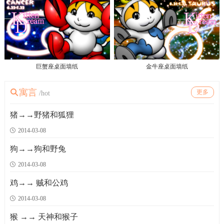
巨蟹座桌面墙纸
金牛座桌面墙纸
寓言
更多
/hot
猪→→野猪和狐狸
2014-03-08
狗→→狗和野兔
2014-03-08
鸡→→ 贼和公鸡
2014-03-08
猴 →→ 天神和猴子