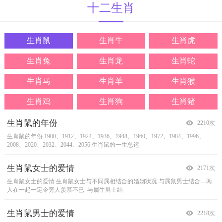
十二
生肖
生肖鼠
生肖牛
生肖虎
生肖兔
生肖龙
生肖蛇
生肖马
生肖羊
生肖猴
生肖鸡
生肖狗
生肖猪
生肖鼠的年份
十二生肖牛龙对冲吗
属虎射手座性格
属兔人2014年运势综述
处女座属龙的人性格解析
属蛇的人婚姻与命运
射手座属马的人性格解析
啥方向对生肖羊有利
生肖猴解压方法
生肖属鸡的夫妻间和睦相处学问
婚后与属狗人的相处技巧
生肖猪的档案大揭秘！
2210次
2164次
1944次
1914次
1909次
1802次
1800次
1693次
1633次
1579次
1541次
1521次
生肖鼠的年份
十二生肖牛龙对冲吗
属虎射手座性格
属兔人进入2014年甲午马年，卯午相破，破太岁也是犯太岁的一种，但相对比较
驱策迫人的意志是处女肖龙者一项重要的性格特征。这种人以一种燃烧的热情生
属蛇的人婚姻与命运&mdash;&mdash;男部
射手座肖马者从不感到疲倦。尽管眼眶四周有黑圈，面部表情僵硬不堪，皮肤
【生肖羊】
生肖猴解压方法
生肖属鸡的夫妻间和睦相处学问
婚后与属狗人的相处技巧
生肖猪的档案大揭秘！
1900、1912、1924、1936、1948、1960、1972、1984、1996、
生肖羊五行属土，正南、西南等方向是生肖羊最有利的，在
射手属虎者是个倔强但迷人而保有孩子气的人，这种人喜爱旅
4月24日和27日，郑州富士康发生&ldquo;二连跳&rdquo;：
生肖牛不管在什么时候都是以一种缓慢的脚步进行
猪年生人，其性耿直无弯曲，能向直中取，不可曲
上进心强烈的肖狗者，总觉得如果停止学习，自
【鸡】
属蛇的男性往往向往刺激，热
会喜欢在婚后留点私人空间肖
2008、2020、2032、2044、2056
着，做事情有条不絮用轻松的态度去对待，而且生肖
行中所购得的装饰物、各种精巧的小玩意、太
轻微，且有&ldquo;天喜&rdquo;、&ldquo;太阴&r
活着。当然对于如此意志坚决的人，外界总有许多成
烈的爱情，因此在你的生命中总有多个女性围着你转
毫无血色，这位勇气十足的人却毫无异样。这种人常
家乡发展也是不错的选择。东北方向则避开为宜
一新应聘的24岁男工和一入职半年的23岁女工在公
鸡者，在婚后桃花缘仍佳，会有许多异性前来
己就会被其它人超越，因此婚后的他们，仍会为了
中求，心如洁白，无雅量，外观稳重，内心刚毅，
生肖鼠的一生总运
生肖鼠女士的爱情
白羊座属牛的人性格解析
属虎天枰座性格
属兔人爱情起死回生小秘诀
射手座属龙的人性格解析
属蛇蛇年最适合做什么买卖
双鱼座属马的人性格解析
如何让属羊的人更爱你
属猴的人婚姻与命运
生肖鸡的魅力
属狗的人如何招财聚财？
生肖猪下半年开运指南
2171次
2168次
1961次
1967次
1888次
1798次
1748次
1701次
1640次
1565次
1531次
1506次
生肖鼠女士的爱情
白羊座属牛的人性格解析
属虎天枰座性格
生活中有很多无奈，不少人都会想，要是有起死回生的功能多好啊，不管是生命
射手肖龙者是令人崇敬但并非经常显得温和的人，他们是大场面的斗士。这种人
属蛇做法器
双鱼肖马者既具洞察力又有人性，他们付出自己又不求回报。他们有时牺牲大
属羊的人，外柔内刚，个性温柔，做事沉稳，耐心好。他能根据爱情的不同阶
属猴的人婚姻与命运
生肖鸡的魅力
属狗的人如何招财聚财？
生肖猪下半年开运指南
蛇年是属蛇的人犯太岁的一年，并不适合做一些盈利性的生
下午适宜去专业书店，有目的地购买，但计划外会出现更适
天秤座属虎者喜欢令人留下印象而取悦他人。他们无时无刻不
生肖鼠女士与不同属相结合的婚姻状况
属猴的人婚姻与命运&mdash;&mdash;男部
福运：
强而有力的白羊肖牛者可以毫不费力地移山倒
长期缺钱在本月找到经济支柱，贵人是你的
下半年生肖猪的福运遇到驿马、大耗、
与属鼠男士结合---两
出生在
人在一起一定令旁人羡慕不已.
海。他们注定会成大事，白羊肖牛者是胜利者。 但是
在绽放着吸引人的光彩。人们虽然可冷淡地回
还是爱情，但我们都知道，生命没起死回生之说，那
既吸引人又具野心。他们相信成功，并且积极朝目标
意，倒是一些积德行善的法器流通或者宗教工艺品买
多自己的时间而忘了自己所应获得的酬报，他们倾向
段作出调整，以最柔和的心态去适应新改变。
猴年的人，天生活泼乐观，喜好玩乐，是个十足
合未来工作的书籍，多留意。要保持良好的记忆，
家人，良好的家庭互动会为你带来财富。
犯太岁三者相加，难有好运出现。相冲者，十二
与属牛男士结
生肖鼠男士的爱情
双子座属牛的人性格解析
属虎处女座性格
生肖兔者五行分析
摩羯座属龙的人性格解析
属蛇的人和属什么的结婚不好
金牛座属马的人性格解析
属羊人的思想单纯度
属猴的改命方法
鸡年生的女明星有哪些
属狗人的优点和弱点
属猪的人婚姻和命运
2218次
2157次
1942次
1899次
1869次
1780次
1737次
1730次
1605次
1574次
1526次
1620次