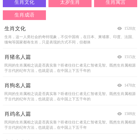
生肖文化
太岁生肖
生肖寓言
生肖成语
生肖文化
12生肖的性格特征
猪→→野猪和狐狸
十二生肖歇后语
1520次
1761次
1514次
1473次
生肖，这一人类社会的奇特现象，不仅中国有，在日本、柬埔寨、印度、法国、
鼠年出生的人――敏锐乐观性格：性柔和、为人坦成、单纯、具有敏锐的直观、
一野猪站在树底下，在树皮上磨利自己的撩牙。一只狐狸走过，问：&ldquo; 现
1、鼠
老鼠过街&mdash;&mdash;人人喊打 老鼠见了猫
缅甸等国家都有生肖，只是表现的方式不同，但都体
以感觉来判断事物，能力强、属性急，急功型，虚荣
在还没有猎人或猎狗到来的危险，为什么要这样磨利
&mdash;&mdash;骨头都软了
老鼠拉木锨&mda
肖猪名人篇
什么是犯太岁？
狗→→狗和野兔
十二生肖成语和谚语
1515次
1842次
1487次
1497次
民间的生肖属相之说是否真实靠？听者往往仁者见仁智者见智。既然生肖属相源
什么是犯太岁？ 人的出生生肖与太岁有着刑冲破害的不利关系，因恐冒犯太
一猎狗从兔窝中追出一只野兔来。追了好久，便停下来不追了，一个牧童看见猎
嵌入十二生肖的成语和谚语很多比如成语有鼠目寸光、鼠肚鸡肠、鼠窃狗盗；牛
于古代的纪年方法，也就是说，在中国上下五千年的
岁，故便有拜太岁的风俗传统，其生肖与太岁刑冲破害
狗停住，便嘲笑的说：&ldquo;你们两个反而是小的
刀小试、牛骥同皂、牛鬼蛇神；虎背熊腰、虎踞龙盘
肖狗名人篇
2009年那些星座冲犯太岁
鸡→→ 贼和公鸡
生肖成语>猪
1470次
1632次
1521次
1499次
民间的生肖属相之说是否真实靠？听者往往仁者见仁智者见智。既然生肖属相源
犯太岁的人每年都会有，但每年冲犯的情况及属相生肖各有不同。2009己丑牛
有个贼进入一座屋子里去，他找不到什么值钱的东西，只看见有一只公鸡，于是
猪
猪是最早和人类发生关系的动物之一，因此在我们的语言里，许多时候
于古代的纪年方法，也就是说，在中国上下五千年的
年，除了逢本命年的生肖属牛的人之外，还有其他
他们就偷了公鸡很快逃跑。回到了家里，正打算去杀
都用"猪"字去比喻事物。
猪性莽撞，所以用
肖鸡名人篇
生肖属牛09年是太岁年
猴 →→ 天神和猴子
生肖成语>鸡
1509次
1605次
1484次
1509次
民间的生肖属相之说是否真实靠？听者往往仁者见仁智者见智。既然生肖属相源
2009年运势2009年&ldquo;立春&rdquo;的四柱八字，为己丑、丙寅、庚辰、丙
天神丘彼得通知森林里的野兽， 将要颁奖给哪个有最漂亮子女的野兽。猴子也
鸡
闻鸡起舞
"闻鸡起舞"的鸡是指鸡鸣，舞是舞剑、习武。它说的是晋
于古代的纪年方法，也就是说，在中国上下五千年
子，即土牛年火虎月金龙日火鼠时，火生土，土生金，
跟着其他的野兽来了。以宽容的母爱，带著一只扁鼻
朝人祖逖的故事。祖逖胸情开阔，不怎么讲究仪