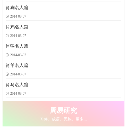
属龙人2014年财运运势
卯兔：生肖名人
养生秘方[蛇]
1336次
1420次
1394次
肖狗名人篇
属龙的人进入马年由于有&ldquo;金舆&rdquo;及&ldquo;八座&rdquo;吉星拱照，
卯兔：赫赫帝王 在历代名声赫帝王中，“属兔”的皇帝就可举例如下： 汉
蛇
身体很强壮，免疫能力也不错，所以不太会生病，就算生病也不太愿意去
2014-03-07
会得贵人帮扶，财运较往年会得到提升。进入&ldqu
宣帝刘询(公元前90年生，辛卯兔) 东汉光武帝
医院看病。睡眠品质比较差，要注意不要让情绪
肖鸡名人篇
属兔人2014年财运运势
寅虎：生肖名人
养生秘方[马]
1293次
1550次
1389次
2014-03-07
属兔的朋友踏入2014马年，有幸得到多颗与贵人及幸运有关的吉星拱照，财运顺
寅虎：仁人志士 孙中山（1866—1925年）名文，字逸仙，号明德，广东香山
马 体格强壮，会让人认为非常健康，实际上活动力强，工作讲求效率，所
遂。&ldquo;天德&rdquo;象征上天庇佑、贵人多助，
翠享村人。伟大的民主主义革命先行者，资产阶级革
以精神上常常处于紧绷的状况，让心脏、肠胃和神经
肖猴名人篇
2014-03-07
属虎人2014年财运运势
巳蛇：生肖名人
养生秘方[虎]
1283次
1393次
1399次
从商人士受&ldquo;禄神&rdquo;及&ldquo;合太岁&rdquo;的影响，此年财运佳，
巳蛇：政治家
虎
生活不规律，饮食不正常，睡眠不充足，心情起伏不定，所以常常有情
韩非（公元前280年—前233年） 先秦法家思想的集大成
肖羊名人篇
生意较往年顺遂；由于寅虎、午马、戌狗三个生肖属
者，出身韩国贵族，与李斯同为荀卿的学生，曾多
绪失控和神经方面的隐忧，平常看起来很健康，
2014-03-07
肖马名人篇
2014-03-07
周易研究
习俗、成语、民族、更多...