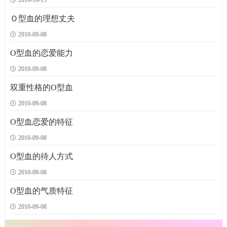
2010-10-15
古代五行阵法是怎么回事
十二生肖恋爱观
十二生肖组合搭配造福下一代
2010年生肖蛇如何旺桃花
1402次
1555次
1649次
1445次
古代五行阵法是怎么回事?喜欢看《三国演义》、《精忠岳飞》、《杨门女
你心爱的她，是温柔体贴的标准情人？还是冷若冰霜、对你爱理不理的坏情
你和另一半未来的宝宝能成为优秀的、聪明的、可爱的吗?你想要一个天才宝宝
生肖蛇的桃花位在南方。 已婚的生肖蛇感情平平，但要尽量避免夫妻之
Ｏ型血的理想丈夫
将》、《封神榜》等演剧的人难免会被剧情中千变万化的
人？12生肖的人在面对爱情时的态度与个性为何？让大
吗?不妨来看看容易出&ldquo;天才宝宝&rdquo;的生肖
间发生口舌争执之事，凡事应以&ldquo;忍&rdquo;字
2010-09-08
五行算命查询的方法介绍
谈情说爱的注意事项
不宜结婚的六种生肖配对组合
2010年生肖龙如何旺桃花
1420次
1531次
1749次
1348次
O型血的恋爱能力
根据自己的八字五行，可以大概了解一个人的终生运势和财运等等相关信息。今
你心爱的她，是温柔体贴的标准情人？还是冷若冰霜、对你爱理不理的坏情
男女配婚六害歌鼠羊相逢一旦休，从来白马怕青牛。蛇遇猛虎如刀割，猪遇猴儿
生肖龙的桃花位在西方。 生肖龙已婚者夫妻感情不错，未婚属龙人在恋
2010-09-08
天相术网为大家整理了是五行算命查询的方法，一起
人？12生肖的人在面对爱情时的态度与个性为何？让大
似剑抽。玉兔逢龙门外客，金鸡遇犬泪相流。莫道阴
爱上则要在感情培养上多下功夫；需要注意的是，7
双重性格的O型血
五行婚配算命的方法
追求十二生肖女人全攻略
开创事业生肖搭配组合
2010年生肖兔如何旺桃花
1423次
1554次
1474次
1341次
2010-09-08
五行命相属相相配，父母都会为自己的儿女在结婚前进行婚配，注意准夫妻之
每个生肖12年才轮一次，因此说，如何追求12生肖的女人就等于是与不同年龄的
由于受经济不景气的大环境影响，各行各业都面临很多困难。
生肖兔的桃花位在北方。 2010年对生肖兔来讲，在感情上出现了劫煞，
尤其是在个人创
间的五行相生相克。现在八字网为大家介绍的是五行
女人打交道了，那么男士们该掌握哪些诀窍来如何追
业经营方面，更是遇到很多麻烦。
感情难以稳定，夫妻、恋人之间多有异心，此为夫妻
其中一个比较突
O型血恋爱的特征
2010-09-08
解说五行相生的规律
12生肖男生爱情弱点
12生肖配对的三合六合六冲六害
2010年生肖虎如何旺桃花
1419次
1624次
1719次
1322次
解说五行相生的规律 五行相生，是一个因果链条。我们讲木生火，火生土，
想了解你的她对爱情会做出什么让你不开心的行为但是是自己还是迷迷糊糊不知
三合：三合是种&ldquo;明合&rdquo;，光明正大地合。就是三个生肖的吉配。于
生肖虎的桃花位在东方。 生肖虎的中青年朋友进入2010年，感情方面波
O型血的待人方式
土生金，金生水，水生木。这就是五行相生。古人形
道？那就请看十二生肖男生爱情傻事吧！鼠：属鼠的
是，12地支，共有四组吉配。申子辰、三合.......
折较大，夫妻之间疑心重，多有互相不信任之感。特
2010-09-08
五行属土的相生相克关系
十二生肖的恋爱物语
十二属相婚配组合禁忌
2010年生肖鼠如何旺桃花
1456次
1553次
1422次
1361次
O型血的气质特征
五行相克，指的是事物的相互克制、制约或抑制的关系，如木克土，土克水，
★属鼠的人★动情穿着：温柔细心乃是你特有的气质，体贴大方的个性足以温暖
十二属相婚姻属相之忌：自古白马怕青牛，十人相伴九人愁，匹配若犯青牛马，
生肖鼠的桃花位在西方。 2010年十分有利于生肖鼠事业的发展，却对婚
2010-09-08
水克火，火克金，金克木，想知道五行中属土的相生
对方不安的心，所以，应该要穿着轻快，活泼的服装
光女家住不停留。
姻感情不利。尤其是已婚的朋友，在此流年内要注意
羊鼠相交一旦休，婚姻匹配自难