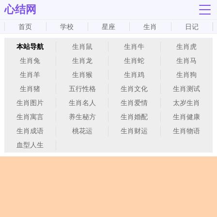
心结网
首页
学校
星座
生肖
日记
本站导航
生肖鼠
生肖牛
生肖虎
生肖兔
生肖龙
生肖蛇
生肖马
生肖羊
生肖猴
生肖鸡
生肖狗
生肖猪
五行性格
生肖文化
生肖测试
生肖图片
生肖名人
生肖爱情
太岁生肖
生肖寓言
养生秘方
生肖婚配
生肖健康
生肖成语
桃花运
生肖财运
生肖物语
血型人生