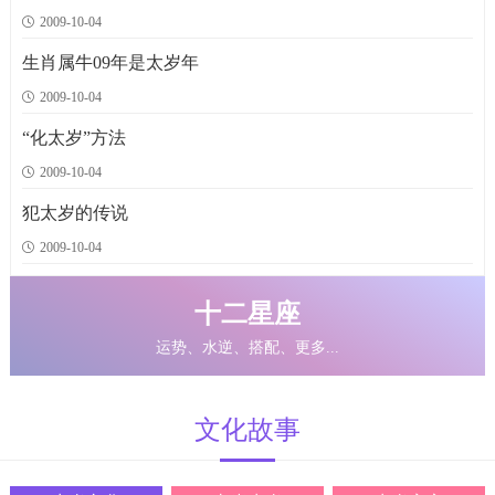
天蝎座属鼠的人性格解析
双鱼座属牛的人性格解析
属虎白羊座性格
属兔的人如何在职场上必胜
狮者心好温暖而喜欢与他人分享财富，肖龙者可以很自私，但是他们多愁善感，
射手肖蛇者是忧虑的化身，他们关心自己所爱与景仰的人，照顾那些人生活中的
天蝎座天生具有魅力，深受他人喜爱。他们有自我纪律感，且善社交、多才多
男属羊的VS女属狗的：最好是公开，因为你们非常悲观。在你们眼中，没什
向生肖属猴的男女推荐香水
属鸡的人为何会失恋
生肖属狗的夫妻间和睦相处学问
天秤座属猪的人性格解析
白羊座属虎的人是人们所喜欢结识的对象。他们随时都有新的
失恋原因：属鸡的人，有两种不同的个性，一是勤
天蝎座肖鼠者是个饶舌的人，既多话又尖酸。他
双鱼座肖牛者相当具有个性。正当你认为这种人
爱意是天秤座肖猪者的最佳表现，他们对情感对
因好玩耽延误工作进度的肖免者，平常同事间
十分猛烈刚强、脾气暴躁、但不会伤害别人。
【生肖狗】
上进心强烈的肖狗者，总
2009-10-04
们心思敏捷动作轻快。他们喜欢优雅的运动，并有
只重空谈不过是泛泛的装饰品时，他们马上以雷霆
计划或点子,当他们发挥自己无穷的天赋与精力
或许会因你傻大哥傻大姊的性格而不计较，但若遇
两者结合恰好是施与受的均衡。当狮者过分慷慨时，
每一细节。他们从不多话或暄闹，但很多话却能在这
艺，并有说服与激发他人的能力，既能献身干事，又
么理想以至爱情本身无希望可言。
而且富有魅力、朝气勃勃。爱创新、善良、爱开玩
奋，富吸引力，能带给异性诺大的安全感，另一方面
觉得如果停止学习，自己就会被其它人超越，
象极端忠诚，极易嫉妒，甚至错了也忠心不变。对
女属羊的
生肖属牛09年是太岁年
天秤座属鼠的人性格解析
射手座属牛的人性格解析
属虎水瓶座性格
婚后与属兔人的相处技巧
双子座属龙的人性格解析
狮子座属蛇的人性格解析
属马人出生月的命运，属马的几月出生好
属羊的人和属鸡的人配吗
从阳历出生日看属猴终生命局
属鸡的人谈恋爱要注意什么
生肖狗的爱情死穴
双鱼座属猪的人性格解析
2170次
1995次
1998次
1900次
1805次
1742次
1744次
1667次
1595次
1584次
1503次
1513次
2009-10-04
天秤座属鼠的人性格解析
射手座属牛的人性格解析
属虎水瓶座性格
婚后与属兔人的相处技巧
双子肖龙者是一般所谓的性格人物，他们令人兴奋又具诱惑力，并有着令人震撼
狮子座肖蛇者总是对的，即使他错，他仍然坚持自己最正确。当你与狮子座肖
属马人正月出生：
男属羊的VS女属鸡的：生活在一起会不开心。
从阳历出生日看属猴终生命局
属鸡的人谈恋爱要注意什么
生肖狗的爱情死穴
双鱼座属猪的人性格解析
属虎水瓶座适合共处的对象 属狗者与你颇为对眼.试着选择一位
马人生于正月，新春之时，精神爽快，活龙活虎，浩浩
【生肖狗】
天秤座肖鼠者几乎皆具有自我毁灭似的野心，他
肖牛者通常会在生活中闯出一番成就，而射手肖
相当好大喜功的肖免者，要他为了未来而储蓄、
双鱼肖猪者深刻的感受性几乎可使之成为他们自
肖鸡的人对爱情的态度非常感性，如约会时会
【生肖猴】
过于重视外在的形象与感觉。缺少细心
生肖猴生于寅月(即阳历2月
女属羊的VS男属鸡的：爱
“化太岁”方法
们无法将追求完美之事置旁不顾。由于他们真正的
牛者更能如此，他们精力充沛，既热情激昂又宁和
属狗的白羊、双子、天秤或射手座者.属马者
理财是很困难的事情，所以婚后仍常穿著名牌，
着迷的潜力，双子肖龙者是华丽的化身，但是不要想
蛇者熟识之后，他们会松懈下来并对你表示友善。他
荡荡、欣欣向荣，但雪地将开，冰天将放，一生少得
情并不理想，你除了谈情说爱外，什么也不会。
4/5日至3月5/6日)：生逢驿马乡，招财大吉昌，
很热衷地安排吃饭、看电影。与他们交往最大的秘
观察异性的能力，容易把自己束缚在固定的圈
己的负担，这种人较一般人有更强烈的感受。双鱼
2009-10-04
处女座属鼠的人性格解析
巨蟹座属牛的人性格解析
属虎的人和属什么的人结婚不好?
属兔的贵人属相
双鱼座属龙的人性格解析
双子座属蛇的人性格解析
属马人和什么属相得人结婚不好
属羊的人和属猴的人配吗
猴年出生的女明星
生肖狗最优质的情侣组合
摩羯座属猪的人性格解析
关于鸡的成语，与鸡有关的成语，带鸡字的成语
2273次
2087次
1937次
1864次
1751次
1746次
1696次
1654次
1581次
1557次
1501次
1498次
犯太岁的传说
处女座属鼠的人性格解析
巨蟹座属牛的人性格解析
肖虎的人【拥有吸引人能力】
属兔的贵人属相
肖龙的双鱼座者极为在乎自己的进步，这种人需要觉得自己在进步。静止不动使
双子肖蛇者具有颇为矛盾的性格，如果他能紧紧保有其天生禀赋所显露出的才
肖马的人【口甜舌滑受欢迎】
男属羊的VS女属猴的：难以成为配偶，因她从未把你当作她的婚爱人选。
猴年出生的女明星
关于鸡的成语，与鸡有关的成语，带鸡字的成语
生肖狗最优质的情侣组合
摩羯座属猪的人性格解析
属兔的贵人属相：未羊、戌狗、亥猪
董洁，陈红，许晴，周涛，王小丫，苏玉华，翁虹，萧
处女肖鼠者是精神奕奕而善于分析的人，肖鼠者
许多著名的艺术家皆为巨蟹肖牛者，这类人有强
1、投意合的生肖：生肖兔
摩羯座与肖猪者的混合蕴含了无穷的天赋与灵
避免结婚对象：
避免结婚对象：
【土鸡瓦犬】泥捏的鸡，
属牛的人：你与属牛
属虎的人：若双方
如果与你情投意合
兔和羊：他们只
的进取心加上处女座的经营才智，使他们从不对任
烈的决心。巨蟹座者深厚的敏感性配合肖牛者踏实
同样属虎，加上出生的时辰及季节大致相同的
会有一段很短暂的友谊，原因是因为他们的自
其感到紧张不安，所以在已无进步可言时，他就旅行
华，这种人将有伟大的前途。双子肖蛇者是位喜好思想
的人不仅观念不同，连性格亦相异，首先你会瞧
女属羊的VS男属猴的：强以结合，他满足的是钱财
亚轩，叶璇，张柏芝，容祖儿，王馨平，刘玉玲，
瓦造的犬。比喻徒有其表，实为无用之物。
的生肖人士成为你的情侣，那么你们二人往往属
感，他们认为自己终将成名与富有。他们是了不起的
2009-10-04
十二星座
运势、水逆、搭配、更多...
文化
故事