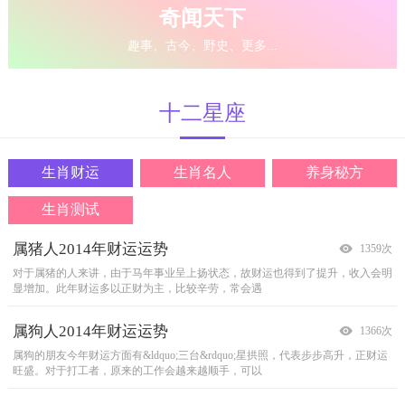
奇闻天下
趣事、古今、野史、更多...
十二
星座
生肖财运
生肖名人
养身秘方
生肖测试
属猪人2014年财运运势
金庸笔下十二生肖奇男子
十二生肖养生秘方
测测你会嫁给谁？
1359次
2367次
1453次
1610次
对于属猪的人来讲，由于马年事业呈上扬状态，故财运也得到了提升，收入会明
鼠 - 明教厚土旗掌旗使颜垣书中描绘：&ldquo;颜垣放下阿二，向张无忌一躬
生肖鼠
爱情是盲目的，没有爱情是孤独的！在这个恋爱的时代，如果你还是单身，就赶
先天适应环境的能力很强，精力充沛，活力旺盛，平常很少生病，但是
显增加。此年财运多以正财为主，比较辛劳，常会遇
身，又从墙洞中钻了出去，倏来倏去，便如是一头肥肥
一旦生病就很难再爬起来；所以不要忽略身体
快给自己做一个简单的通体大检查，一分钟之内揪出
属狗人2014年财运运势
金庸笔下十二生肖奇女子
养生秘方[猪]
十二生肖心理测试
1366次
2355次
1418次
1567次
属狗的朋友今年财运方面有&ldquo;三台&rdquo;星拱照，代表步步高升，正财运
NO.1 鼠&mdash;&mdash;温青青老鼠过街，人人喊打。所以老鼠是见不得光
猪 吃东西要懂得节制，少喝酒，小心肾脏方面的疾病，更不要熬夜和暴饮
1 心理测试
邪门的心理测试，不过有高达98%的准确率，不信试试！很诡异喔!!
旺盛。对于打工者，原来的工作会越来越顺手，可以
的，只能终日躲在黑暗的地洞中。人说鼠目寸光，从小慧
暴食，因而伤害身体。
我已经试过了,很准,真的很准,至少很