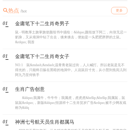
热点
更多
/hot
01
金庸笔下十二生肖奇男子
鼠 - 明教厚土旗掌旗使颜垣书中描绘：&ldquo;颜垣放下阿二，向张无忌一
躬身，又从墙洞中钻了出去，倏来倏去，便如是一头肥肥胖胖的土鼠。
&rdquo;
我首
01
金庸笔下十二生肖奇女子
NO.1 鼠&mdash;&mdash;温青青老鼠过街，人人喊打。所以老鼠是见不
得光的，只能终日躲在黑暗的地洞中。人说鼠目寸光，从小慧到焦宛儿到
阿九乃至何铁手
01
生肖广告创意
&ldquo;我属牛，牛牛牛；我属虎，虎虎虎&hellip;&hellip;我属鼠，鼠
鼠鼠&rdquo;，新版&ldquo;恒源祥十二生肖贺岁广告&rdquo;被不少网友戏
称为&ldq
01
神洲七号航天员生肖都属马