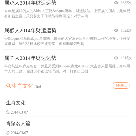
属鸡人2014年财运运势
生肖广告创意
十二时辰养生秘诀
十二生肖心理测试
1382次
2339次
1396次
1516次
今年是属鸡的人的&ldquo;正财&rdquo;流年，财运较佳。上班族的朋友，此年易
&ldquo;我属牛，牛牛牛；我属虎，虎虎虎&hellip;&hellip;我属鼠，鼠鼠鼠
养生学家根据古代百岁寿星的养生经验，将良好的生活方式与规律作息结合，制
1 心理测试
邪门的心理测试，不过有高达98%的准确率，不信试试！很诡异喔!!
有加薪之喜，只要努力工作就能得到回报；对于从商
&rdquo;，新版&ldquo;恒源祥十二生肖贺岁广告&r
定了一日十二时辰养生法。明代石室道人称为“二六
我已经试过了,很准,真的很准,至少很
属猴人2014年财运运势
神洲七号航天员生肖都属马
养生秘方[狗]
十二生肖测试
1322次
2381次
1421次
1499次
受&ldquo;驿马&rdquo;星影响，属猴的人宜离开出生地或原工作的地方，往外发
鲜艳的五星红旗下，三名精神奕奕的航天员穿着蓝色航天服，面带笑容地走进
狗 内心焦虑压抑，常常产生失眠、头痛、心律不整，不喜欢运动，吃饱饭
在十二生肖中，你应该远远避开谁？谁说的话可信？能否成为你的知心良朋？这
展求财。虽然这样比较奔波劳累，但有助增强财运。
&ldquo;问天阁&rdquo;的航天员出征大厅，隔着玻璃
就坐下来，中年以后容易发胖，要放松心情常常运动
些问题是交际中必须注意的。以下列出的生肖搭
属羊人2014年财运运势
富豪生肖多属鸡,一鸣惊人
养生秘方[鸡]
十二生肖的心理测试
1315次
2576次
1357次
1482次
年命与流年岁支相合，并且又受到&ldquo;青龙&rdquo;大吉贵人星照耀，今年属
中国《2008胡润百富榜》7日出炉，从生肖看，出生在鸡年的人似乎最有机
鸡 个性上有点神经质容易紧张，所以消化系统常常有毛病，肺及支气管容
1、假如世界末日来临，你只能解救一种动物，你会救以下哪一种？
a. 兔. b. 羊.
羊人的正财、偏财运势都比较理想。对于打算自己创
会一鸣惊人挤身富豪榜。 中央社报道，胡润百富
易过敏，所以在季节变换的时候要注意温度的变化。
c. 鹿. d. 马
2．在非洲旅行土中，你造
属马人2014年财运运势
丑牛: 生肖名人
养生秘方[猴]
「超准自恋测试」测试你的样子长得美与丑
生肖文化
MORE
1336次
1543次
1355次
1488次
/hot
遇&ldquo;本命年&rdquo;财运多有不稳，此年进财多以正财为主，偏财上难有大
丑牛：文人学者
猴
从此开始----你是否穿耳洞?(是接Q2,否接Q1) Q1:你眼睛瞳孔的颜色是浅咖啡色?
有神经质，平常生活就懂得自我调整。降低生活压力必须多多运动，多
李白 唐代大诗人。字太白，号青莲居士。少年即显露才
的收获，凡事都要亲力亲为，比较辛劳。 受&ldquo
华，博学广览，吟诗作赋，并好游历行侠。长期漫游
到户外走走，身体才能保持健康。否则因为体力
(是接Q2,否接Q4) Q2:你的眼角形状是
生肖文化
2014-03-07
属蛇人2014年财运运势
子鼠：生肖名人
养生秘方[羊]
1333次
1606次
1390次
属蛇的人今年偏财方面较为理想，将大有机会获得不错的偏财收入。尤其是从事
鼠：
羊
贾南风 贾南风公元256年生于名门世家，是晋明初名臣贾充之女，后入
外表柔弱好像身体不好，其实他们隐含著强大的生命力，但是中年以
肖猪名人篇
与脑力有关的行业，更利于才能的发挥，收入也会大
宫嫁给司马衷，司马衷登基后被立为皇后，史称
后，保养身体的工作就要非常注重，体重可能会
2014-03-07