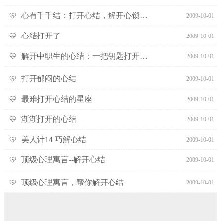
心有千千结：打开心结，解开心锁，放飞心灵
2009-10-01
心结打开了
2009-10-01
解开中职生的心结：一把钥匙打开一把心灵之锁
2009-10-01
打开郁闷的心结
2009-10-01
最难打开心结的星座
2009-10-01
渐渐打开的心结
2009-10-01
美人计14 巧解心结
2009-10-01
顶级心理寓言--解开心结
2009-10-01
顶级心理寓言，帮你解开心结
2009-10-01