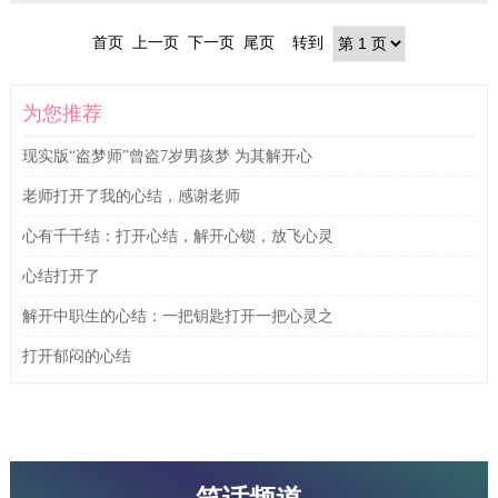
首页 上一页 下一页 尾页 转到
为您推荐
现实版“盗梦师”曾盗7岁男孩梦 为其解开心
老师打开了我的心结，感谢老师
心有千千结：打开心结，解开心锁，放飞心灵
心结打开了
解开中职生的心结：一把钥匙打开一把心灵之
打开郁闷的心结