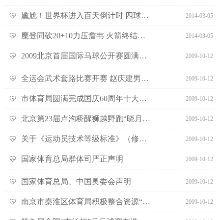
尴尬！世界杯进入百天倒计时 四球场仍未完工
2014-03-05
魔登同砍20+10力压詹韦 火箭终结热火八连胜
2014-03-05
2009北京首届国际马球公开赛圆满结束
2009-10-12
全运会武术套路比赛开赛 赵庆建男子长拳夺金
2009-10-12
市体育局圆满完成国庆60周年十大公园群众体育展示活动
2009-10-12
北京第23届卢沟桥醒狮越野跑“晓月新城杯”比赛圆满结束
2009-10-12
关于《运动员技术等级标准》（修订稿）征求意见的通知
2009-10-12
国家体育总局群体司严正声明
2009-10-12
国家体育总局、中国奥委会声明
2009-10-12
南京市秦淮区体育局积极整合资源“四招”打造干部健身工程
2009-10-12