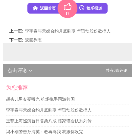
返回首页
娱乐报道
17
李宇春与天娱合约月底到期 华谊动股份欲挖人
上一页:
返回列表
下一页:
点击评论
共有
0
条评论
为您推荐
胡杏儿男友疑曝光 机场挽手同游韩国
李宇春与天娱合约月底到期 华谊动股份欲挖人
王菲上海巡演首日售票八成 陈家瑛否认系列传
冯小刚警告孙海英：敢再骂我 我跟你没完