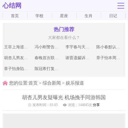
心结网
首页
学校
星座
生肖
日记
热门推荐
大家都在看什么？
王菲上海巡演首日售票八成 陈家瑛否认系列传
冯小刚警告孙海英：敢再骂我 我跟你没完
李宇春与天娱合约月底到期 华谊动股份欲挖人
陈小春默认奉子成婚 张柏芝转交儿子肖像权
胡杏儿男友疑曝光 机场挽手同游韩国
春晚首次联排节目单全曝光 王菲第10个登场
谢晋遗孀诉宋祖德案终审获胜 二审维持原判
章子怡本周将公布账目 网友牵出其他明星诈捐
章子怡身陷多重危机 明星划出挺章倒章两派系
陈冠希打复出头炮 紧抱何超仪拍电影预告片
您的位置:
首页
>
综合新闻
>
娱乐报道
胡杏儿男友疑曝光 机场挽手同游韩国
发布时间：
03-05
浏览：
144645
次
分享