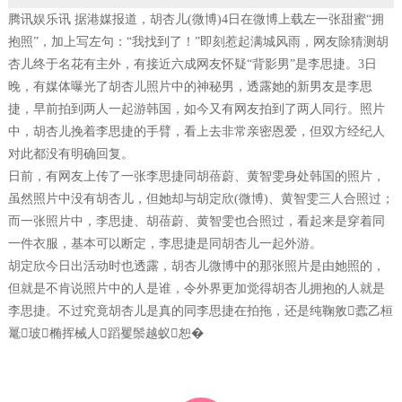
腾讯娱乐讯 据港媒报道，胡杏儿(微博)4日在微博上载左一张
甜蜜
“
拥
抱
照”，加上写左句：“我找到了！”即刻惹起满城风雨，网友除猜测胡
杏儿终于名花有主外，有接近六成网友怀疑“背影男”是李思捷。3日
晚，有媒体曝光了胡杏儿照片中的
神秘
男，透露她的新男友是李思
捷，早前拍到两人一起游韩国，如今又有网友拍到了两人同行。照片
中，胡杏儿挽着李思捷的手臂，看上去非常亲密恩爱，但双方经纪人
对此都没有明确回复。
日前，有网友上传了一张李思捷同胡蓓蔚、黄智雯身处韩国的照片，
虽然照片中没有胡杏儿，但她却与胡定欣(微博)、黄智雯三人合照过；
而一张照片中，李思捷、胡蓓蔚、黄智雯也合照过，看起来是穿着同
一件衣服，
基本
可以断定，李思捷是同胡杏儿一起外游。
胡定欣今日出活动时也透露，胡杏儿微博中的那张照片是由她照的，
但就是不肯说照片中的人是谁，令外界更加觉得胡杏儿
拥抱
的人就是
李思捷。不过究竟胡杏儿是真的同李思捷在拍拖，还是纯鞠敫蠹乙桓
鼍玻椭挥械人蹈矍鬃越蚁恕�