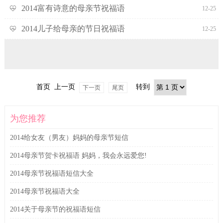
2014富有诗意的母亲节祝福语
12-25
2014儿子给母亲的节日祝福语
12-25
首页 上一页
转到
下一页
尾页
为您推荐
2014给女友（男友）妈妈的母亲节短信
2014母亲节贺卡祝福语 妈妈，我会永远爱您!
2014母亲节祝福语短信大全
2014母亲节祝福语大全
2014关于母亲节的祝福语短信