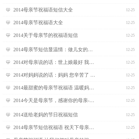
2014母亲节祝福语短信大全
12-25
2014母亲节祝福语大全
12-25
2014关于母亲节的祝福语短信
12-25
2014母亲节短信显温情：做儿女的祝你健康长寿
12-25
2014对母亲说的话：世上娘最好 我是娘的宝
12-25
2014对妈妈说的话：妈妈 您辛苦了 母亲节快乐
12-25
2014最甜蜜的母亲节祝福语 温暖妈妈的心
12-25
2014今天是母亲节，感谢你的母亲-母亲节问候祝福语
12-25
2014送给老妈的节日祝福短信
12-25
2014母亲节短信祝福语 祝天下母亲节日快乐
12-25