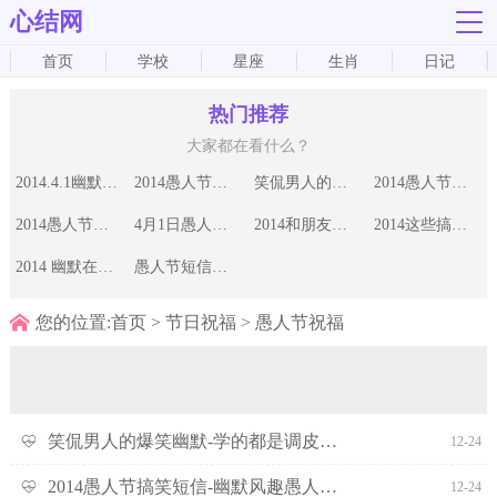
心结网
首页
学校
星座
生肖
日记
热门推荐
大家都在看什么？
2014.4.1幽默整人短信-愚人节短信之整人幽默
2014愚人节祝福短信不只有愚弄，还有祝福
笑侃男人的爆笑幽默-学的都是调皮专业
2014愚人节幽默信息-天空小雨丝似在嘲笑我的
2014愚人节搞笑短信-幽默风趣愚人节调侃短信
4月1日愚人节,愚人不负责-见着友人自保
2014和朋友们开开玩笑的愚人节短信
2014这些搞笑的愚人节整人短信 专整善良的人
2014 幽默在愚人节升货-四月一日不逗你逗谁
愚人节短信整人，快乐多多，愚乐多多
您的位置:
首页
>
节日祝福
>
愚人节祝福
笑侃男人的爆笑幽默-学的都是调皮专业
12-24
2014愚人节搞笑短信-幽默风趣愚人节调侃短信
12-24