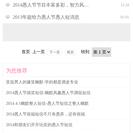
2014愚人节节目丰富多彩，智力风暴向你袭来-愚人节调侃
12-24
2013年超给力愚人节愚人短消息
01-05
首页 上一页
转到
下一页
尾页
为您推荐
笑侃男人的爆笑幽默-学的都是调皮专业
2014愚人节搞笑短信-幽默风趣愚人节调侃短信
2014.4.1幽默整人短信-愚人节短信之整人幽默
2014愚人节祝福短信不只有愚弄，还有祝福
2014和朋友们开开玩笑的愚人节短信