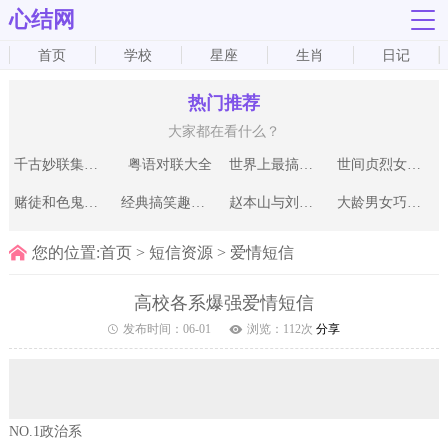
心结网
首页
学校
星座
生肖
日记
热门推荐
大家都在看什么？
千古妙联集锦大全
粤语对联大全
世界上最搞笑的对联
世间贞烈女子进来宽衣解裙
赌徒和色鬼搞笑的对联
经典搞笑趣味对联系列
赵本山与刘翔互赠对联
大龄男女巧对对联
您的位置:
首页
>
短信资源
>
爱情短信
高校各系爆强爱情短信
发布时间：
06-01
浏览：
112
次
分享
NO.1政治系