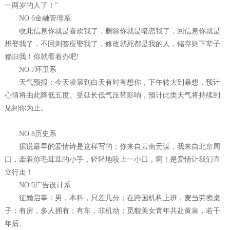
一两岁的人了！”
NO.6金融
管理
系
收此
信息
你就是喜欢我了，删除你就是暗恋我了，回
信息
你就是
想娶我了，不回则答应娶我了，修改就死都是我的人，储存则下辈子
都归我！你就看着办吧!
NO.7环卫系
天气预报：今天凌晨到白天有时有想你，下午转大到暴想，预计
心情将由此降低五度。受延长低气压带影响，预计此类天气将持续到
见到你为止。
NO.8
历史
系
据说最早的
爱情
诗是这样写的：你来自云南元谋，我来自北京周
口，牵着你毛茸茸的小手，轻轻地咬上一小口，啊！是
爱情
让我们直
立行走！
NO.9广告
设计
系
征婚启事：男，本科，只差几分；在跨国机构上班，麦当劳擦桌
子；有房，多人拥有；有车，非机动；觅貌
美女
青年共赴黄泉，若干
年后。