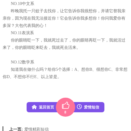
NO.10中文系
昨晚我托一只蚊子去找你，让它告诉你我很想你，并请它替我亲
亲你，因为现在我无法接近你！它会告诉你我多想你！你问
我爱你
有
多深？大包代表我的心！
NO.11表演系
你的眼睛眨一下，我就死过去了，你的眼睛再眨一下，我就活过
来了，你的眼睛眨来眨去，我就死去活来。
NO.12数学系
知道我在做什么吗？给你5个选择：A、想你B、很想你C、非常想
你D、不想你不行E、以上皆是。
返回首页
爱情短信
8
爱情精彩短信
上一页: