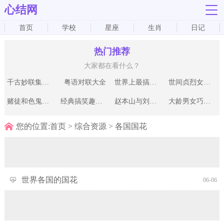
心结网
首页
学校
星座
生肖
日记
热门推荐
大家都在看什么？
千古妙联集锦大全
粤语对联大全
世界上最搞笑的对联
世间贞烈女子进来宽衣解裙
赌徒和色鬼搞笑的对联
经典搞笑趣味对联系列
赵本山与刘翔互赠对联
大龄男女巧对对联
您的位置:
首页
>
综合资源
>
各国国花
世界各国的国花
06-06