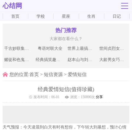
心结网
首页
学校
星座
生肖
日记
热门推荐
大家都在看什么？
千古妙联集锦大全
粤语对联大全
世界上最搞笑的对联
世间贞烈女子进来宽衣解裙
赌徒和色鬼搞笑的对联
经典搞笑趣味对联系列
赵本山与刘翔互赠对联
大龄男女巧对对联
您的位置:
首页
>
短信资源
>
爱情短信
经典爱情短信(值得珍藏)
发布时间：
06-01
浏览：
150890
次
分享
天气预报：今天凌晨到白天有时有想你，下午转大到暴想，预计心情