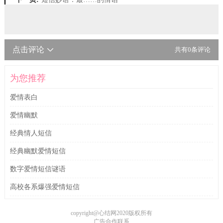
点击评论
共有
0
条评论
为您推荐
爱情表白
爱情幽默
经典情人短信
经典幽默爱情短信
数字爱情短信谜语
高校各系爆强爱情短信
copyright@心结网2020版权所有
广告合作联系