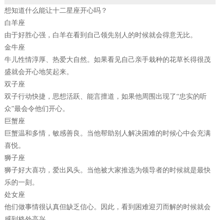
想知道什么能让十二星座开心吗？
白羊座
由于好胜心强，白羊在看到自己领先别人的时候就会得意无比。
金牛座
牛儿性情淳厚、热爱大自然。如果看见自己亲手栽种的花草长得很茂
盛就会开心地笑起来。
双子座
双子行动快捷，思想活跃、能言擅道，如果他周围出现了“忠实的听
众”最会令他们开心。
巨蟹座
巨蟹温和多情，敏感善良。当他帮助别人解决困难的时候心中会充满
喜悦。
狮子座
狮子好大喜功，爱出风头。当他被大家推选为领导者的时候就是最快
乐的一刻。
处女座
他们做事情很认真但缺乏信心。因此，看到困难迎刃而解的时候就会
感到格外高兴。