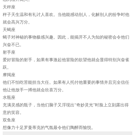
天秤座
秤子天生温和有礼讨人喜欢。当他能感动别人，化解别人的纷争时他
就会高兴万分。
天蝎座
蝎子对神秘的事物极感兴趣。因此，能揭开不人为知的秘密会令他们
兴奋不已。
射手座
爱好冒险的射手，如果有事激起他冒险的欲望他就会显得特别兴奋雀
跃。
摩羯座
他们不怕吃苦能担当大任。如果有人托付他重要的事情并且完全信任
他让他放手一搏他就会欣喜万分。
水瓶座
充满灵感的瓶子，当他们脑子又浮现出“奇妙灵光”时脸上立刻露出得
意的笑容。
双鱼座
想像力十足罗曼蒂克的气氛最令他们陶醉而愉悦。