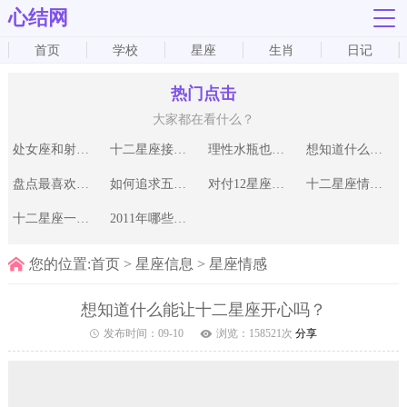
心结网
首页
学校
星座
生肖
日记
热门点击
大家都在看什么？
处女座和射手座不适合在一起
十二星座接吻方式暗藏玄机
理性水瓶也会为爱犯傻
想知道什么能让十二星座开心吗？
盘点最喜欢装“单身”的星座男
如何追求五大超难搞定星座男生
对付12星座风流浪子的破解招数
十二星座情路上容易吃什么亏
十二星座一生有几次真爱？
2011年哪些星座桃花朵朵开
您的位置:
首页
>
星座信息
>
星座情感
想知道什么能让十二星座开心吗？
发布时间：
09-10
浏览：
158521
次
分享