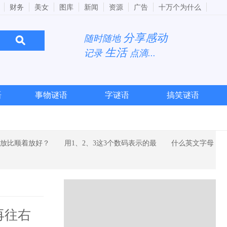
财务
美女
图库
新闻
资源
广告
十万个为什么
分享感动
随时随地
生活
记录
点滴...
语
事物谜语
字谜语
搞笑谜语
放比顺着放好？
用1、2、3这3个数码表示的最
什么英文字母
再往右