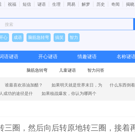
话
祝福
短信
谜语
生理
周易
解梦
历史
奇闻
揭晓
开心
成语
脑筋急转弯
搞笑
智力
词语谜语
开心谜语
情趣谜语
名称谜
脑筋急转弯
诗文谜语
成语谜语
儿童谜语
数字谜语
智力问答
谁最喜欢添油加醋？
如果明天就是世界末日，为
什么东西倒着
人成功的途径是什
如果核战爆发，你认为哪两个
转三圈，然后向后转原地转三圈，接着