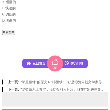
A:缓慢的
B:快速的
C:调低的
D:调高的
返回首页
智力问答
30
“绵里藏针”的原文叫“绵里铁”，它是称赞宋朝文学家苏轼：
上一页:
“梦骑白凤上青空，径度银河入月宫。身在广寒香世界，觉来帘外木樨风”，形容的是哪种花？
下一页: