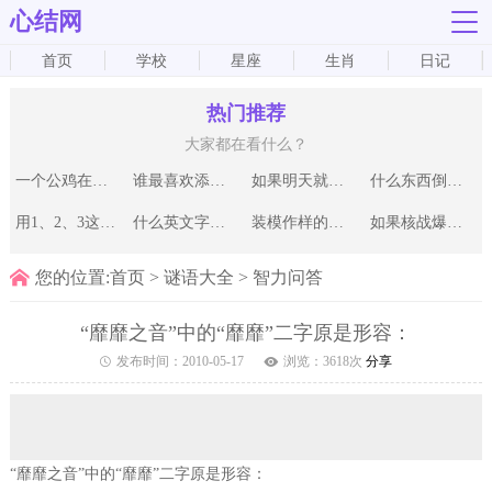
心结网
首页
学校
星座
生肖
日记
热门推荐
大家都在看什么？
一个公鸡在尖尖的房子上下了
谁最喜欢添油加醋？
如果明天就是世界末日，为
什么东西倒着放比顺着放好？
用1、2、3这3个数码表示的最
什么英文字母最多人喜欢听呢
装模作样的人成功的途径是什
如果核战爆发，你认为哪两个
您的位置:
首页
>
谜语大全
>
智力问答
“靡靡之音”中的“靡靡”二字原是形容：
发布时间：
2010-05-17
浏览：
3618
次
分享
“靡靡之音”中的“靡靡”二字原是形容：